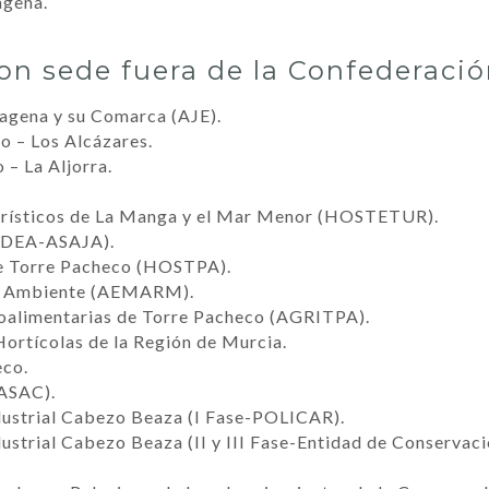
agena.
on sede fuera de la Confederació
agena y su Comarca (AJE).
o – Los Alcázares.
– La Aljorra.
Turísticos de La Manga y el Mar Menor (HOSTETUR).
(ADEA-ASAJA).
de Torre Pacheco (HOSTPA).
io Ambiente (AEMARM).
oalimentarias de Torre Pacheco (AGRITPA).
Hortícolas de la Región de Murcia.
eco.
(ASAC).
dustrial Cabezo Beaza (I Fase-POLICAR).
ustrial Cabezo Beaza (II y III Fase-Entidad de Conservaci