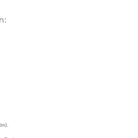
n:
ón).