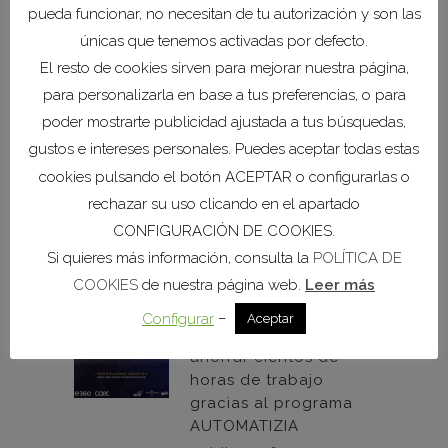
pueda funcionar, no necesitan de tu autorización y son las
de la Comarca
únicas que tenemos activadas por defecto.
28 julio, 2026
El resto de cookies sirven para mejorar nuestra página,
para personalizarla en base a tus preferencias, o para
COEC y el Puerto de
poder mostrarte publicidad ajustada a tus búsquedas,
Cartagena refuerzan
gustos e intereses personales. Puedes aceptar todas estas
su colaboración para
cookies pulsando el botón ACEPTAR o configurarlas o
impulsar las
infraestructuras de la
rechazar su uso clicando en el apartado
Comarca
CONFIGURACIÓN DE COOKIES.
27 julio, 2026
Si quieres más información, consulta la
POLÍTICA DE
COOKIES
de nuestra página web.
Leer más
Diez empresas de la
–
Configurar
Aceptar
Región podrán
ahorrar cientos de
horas de trabajo
gracias al programa
AUTOMATIZIA