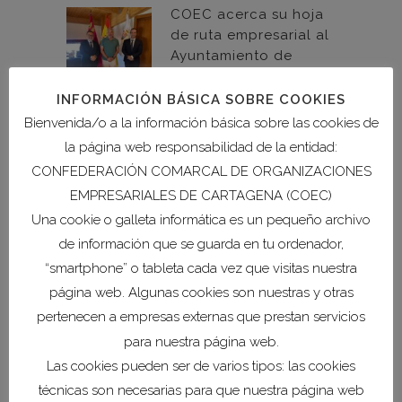
COEC acerca su hoja
de ruta empresarial al
Ayuntamiento de
Mazarrón
INFORMACIÓN BÁSICA SOBRE COOKIES
07 agosto, 2026
Bienvenida/o a la información básica sobre las cookies de
la página web responsabilidad de la entidad:
COEC y el
CONFEDERACIÓN COMARCAL DE ORGANIZACIONES
Ayuntamiento de Los
EMPRESARIALES DE CARTAGENA (COEC)
Alcázares refuerzan su
colaboración
Una cookie o galleta informática es un pequeño archivo
institucional
de información que se guarda en tu ordenador,
06 agosto, 2026
“smartphone” o tableta cada vez que visitas nuestra
página web. Algunas cookies son nuestras y otras
COEC estrecha lazos
pertenecen a empresas externas que prestan servicios
con San Pedro del
para nuestra página web.
Pinatar y Torre-
Las cookies pueden ser de varios tipos: las cookies
Pacheco para
técnicas son necesarias para que nuestra página web
impulsar la economía