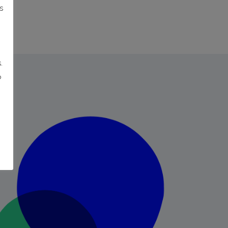
s
.
o