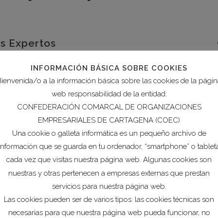
s Expertos
r valor!. El equipo de expertos del Programa,
INFORMACIÓN BÁSICA SOBRE COOKIES
experiencia en el ámbito B2B, te proporcionarán
ienvenida/o a la información básica sobre las cookies de la pági
eferencias, así como las claves para adoptar
web responsabilidad de la entidad:
herramientas idóneas para conseguir el éxito en
CONFEDERACIÓN COMARCAL DE ORGANIZACIONES
as de comercialización.
EMPRESARIALES DE CARTAGENA (COEC)
Una cookie o galleta informática es un pequeño archivo de
timizado
información que se guarda en tu ordenador, “smartphone” o tablet
cada vez que visitas nuestra página web. Algunas cookies son
e permitirá participar de manera ágil, para que
nuestras y otras pertenecen a empresas externas que prestan
rte en lo que realmente importa: hacer crecer
servicios para nuestra página web.
Las cookies pueden ser de varios tipos: las cookies técnicas son
necesarias para que nuestra página web pueda funcionar, no