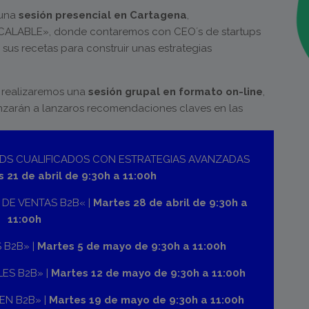
 una
sesión presencial en Cartagena
,
LABLE», donde contaremos con CEO´s de startups
sus recetas para construir unas estrategias
realizaremos una
sesión grupal en formato on-line
,
zarán a lanzaros recomendaciones claves en las
ADS CUALIFICADOS CON ESTRATEGIAS AVANZADAS
 21 de abril de 9:30h a 11:00h
 DE VENTAS B2B« |
Martes 28 de abril de 9:30h a
11:00h
 B2B» |
Martes 5 de mayo de 9:30h a 11:00h
ES B2B» |
Martes 12 de mayo de 9:30h a 11:00h
EN B2B» |
Martes 19 de mayo de 9:30h a 11:00h