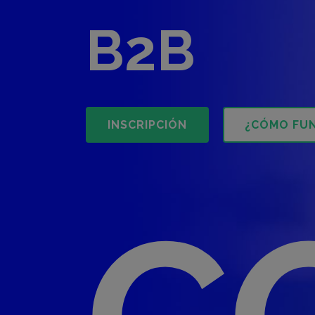
B2B
INSCRIPCIÓN
¿CÓMO FU