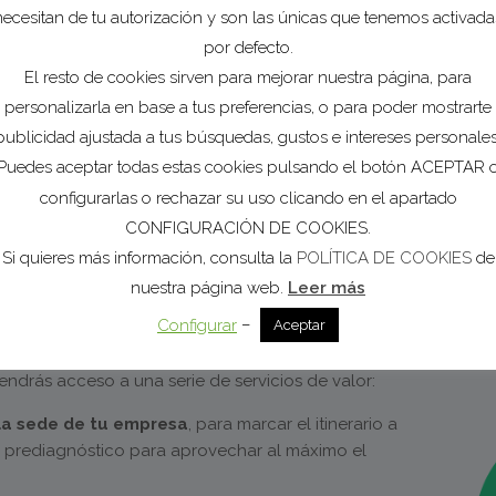
necesitan de tu autorización y son las únicas que tenemos activada
por defecto.
El resto de cookies sirven para mejorar nuestra página, para
personalizarla en base a tus preferencias, o para poder mostrarte
publicidad ajustada a tus búsquedas, gustos e intereses personales
Puedes aceptar todas estas cookies pulsando el botón ACEPTAR 
configurarlas o rechazar su uso clicando en el apartado
CONFIGURACIÓN DE COOKIES.
el Programa?
Si quieres más información, consulta la
POLÍTICA DE COOKIES
de
nuestra página web.
Leer más
–
Configurar
Aceptar
tendrás acceso a una serie de servicios de valor:
la sede de tu empresa
, para marcar el itinerario a
n prediagnóstico para aprovechar al máximo el