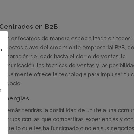
Centrados en B2B
Nos enfocamos de manera especializada en todos l
aspectos clave del crecimiento empresarial B2B, de
na
generación de leads hasta el cierre de ventas, la
comunicación, las técnicas de ventas y las posibilid
actualmente ofrece la tecnología para impulsar tu c
negocio.
a
Sinergias
Además tendrás la posibilidad de unirte a una comu
startups con las que compartirás experiencias y con
sobre lo que les ha funcionado o no en sus negocios