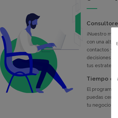
Consultore
¡Nuestro mayo
con una alta 
B
contactos y r
decisiones y 
tus estrategi
Tiempo op
El programa t
puedas centra
tu negocio