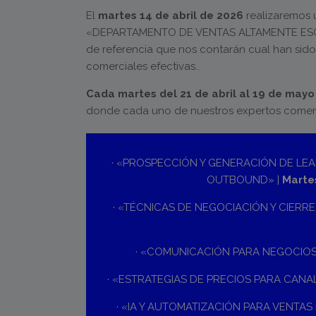
El
martes 14 de abril de 2026
realizaremos
«DEPARTAMENTO DE VENTAS ALTAMENTE ESCA
de referencia que nos contarán cual han sido 
comerciales efectivas..
Cada martes del 21 de abril al 19 de mayo
donde cada uno de nuestros expertos comen
· «PROSPECCIÓN Y GENERACIÓN DE LE
OUTBOUND» |
Martes
· «TÉCNICAS DE NEGOCIACIÓN Y CIERRE
· «COMUNICACIÓN PARA NEGOCIOS
· «ESTRATEGIAS DE PRECIOS PARA CANAL
· «IA Y AUTOMATIZACIÓN PARA VENTAS 