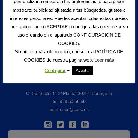
personalizarla en base a tus preferencias, o para poder
mostrarte publicidad ajustada a tus búsquedas, gustos e
Biblioteca
intereses personales. Puedes aceptar todas estas cookies
pulsando el botón ACEPTAR o configurarlas o rechazar su
Boletín Informativo
uso clicando en el apartado CONFIGURACIÓN DE
Datos Seguridad Social
COOKIES.
Estamos en Europa
Mercado de Trabajo
Si quieres más información, consulta la
POLÍTICA DE
Estudios Económicos
COOKIES
de nuestra página web.
Leer más
–
Configurar
Aceptar
Contacto
C. Conducto, 5, 2ª Planta, 30201 Cartagena
tel: 968 50 56 50
mail: coec@coec.es