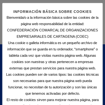
Datos de afiliación a la Seguridad Social
INFORMACIÓN BÁSICA SOBRE COOKIES
Estudios Económicos
Bienvenida/o a la información básica sobre las cookies de la
Revista aniversario (Descargar PDF)
página web responsabilidad de la entidad:
CONFEDERACIÓN COMARCAL DE ORGANIZACIONES
Boletín Informativo Empresarial
EMPRESARIALES DE CARTAGENA (COEC)
Una cookie o galleta informática es un pequeño archivo de
información que se guarda en tu ordenador, “smartphone” o
tableta cada vez que visitas nuestra página web. Algunas
cookies son nuestras y otras pertenecen a empresas
Servicios
externas que prestan servicios para nuestra página web.
Sobre COEC
Las cookies pueden ser de varios tipos: las cookies técnicas
Asesoramiento Empresarial
son necesarias para que nuestra página web pueda
B2DIGIT@L
funcionar, no necesitan de tu autorización y son las únicas
Escalado
que tenemos activadas por defecto.
Red de inversores
El resto de cookies sirven para mejorar nuestra página, para
Fondos Next Generation EU