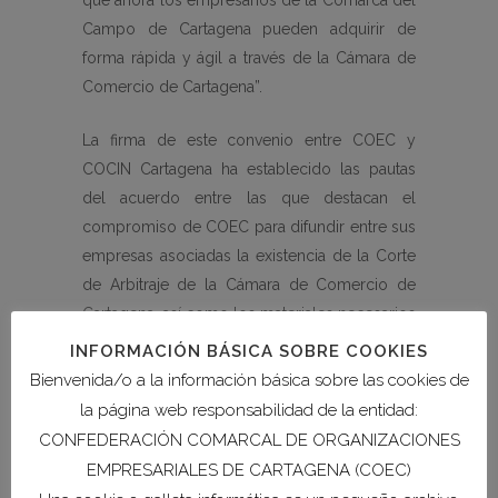
que ahora los empresarios de la Comarca del
Campo de Cartagena pueden adquirir de
forma rápida y ágil a través de la Cámara de
Comercio de Cartagena”.
La firma de este convenio entre COEC y
COCIN Cartagena ha establecido las pautas
del acuerdo entre las que destacan el
compromiso de COEC para difundir entre sus
empresas asociadas la existencia de la Corte
de Arbitraje de la Cámara de Comercio de
Cartagena, así como los materiales necesarios
de los que deberán disponer las empresas
INFORMACIÓN BÁSICA SOBRE COOKIES
para las tramitaciones ante dicha Corte.
Bienvenida/o a la información básica sobre las cookies de
Asimismo, difundirá la posibilidad de acceder
la página web responsabilidad de la entidad:
a la firma digital a través de la organización
CONFEDERACIÓN COMARCAL DE ORGANIZACIONES
cameral para todas las empresas de la
EMPRESARIALES DE CARTAGENA (COEC)
Comarca del Campo de Cartagena.