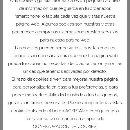
Una cookie o galleta informática es un pequeño archivo
de información que se guarda en tu ordenador,
COEC y COCIN Cartagena se comprometen a
“smartphone” o tableta cada vez que visitas nuestra
realizar las actuaciones previstas en el
página web. Algunas cookies son nuestras y otras
convenio para lo que se ha acordado poner
pertenecen a empresas externas que prestan servicios
en marcha una Comisión Mixta de
para nuestra página web.
Seguimiento formada por dos representantes
Las cookies pueden ser de varios tipos: las cookies
de cada parte, los presidentes de ambas
técnicas son necesarias para que nuestra página web
instituciones y los encargados en los que se
pueda funcionar, no necesitan de tu autorización y son las
deleguen, que se reunirán periódicamente.
únicas que tenemos activadas por defecto.
El resto de cookies sirven para mejorar nuestra página,
para personalizarla en base a tus preferencias, o para
poder mostrarte publicidad ajustada a tus búsquedas,
gustos e intereses personales. Puedes aceptar todas estas
cookies pulsando el botón ACEPTAR o configurarlas o
rechazar su uso clicando en el apartado
CONFIGURACIÓN DE COOKIES.