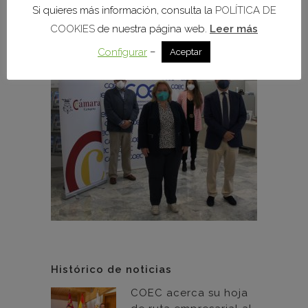
Si quieres más información, consulta la
POLÍTICA DE
COOKIES
de nuestra página web.
Leer más
–
Configurar
Aceptar
Histórico de noticias
COEC acerca su hoja