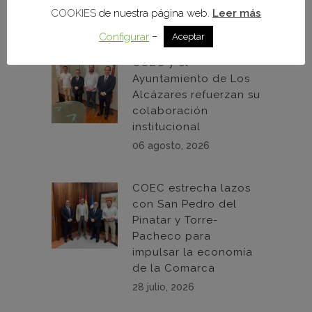
Mazarrón
COOKIES
de nuestra página web.
Leer más
07 agosto, 2026
–
Configurar
Aceptar
COEC y el
Ayuntamiento de Los
Alcázares refuerzan su
colaboración
institucional
06 agosto, 2026
COEC estrecha lazos
con San Pedro del
Pinatar y Torre-
Pacheco para
impulsar la economía
de la Comarca
28 julio, 2026