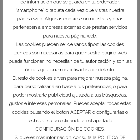
de información que se guarda en tu ordenador,
corporativa del comercio local mediante el
“smartphone” o tableta cada vez que visitas nuestra
escaparatismo en determinadas campañas.
página web. Algunas cookies son nuestras y otras
pertenecen a empresas externas que prestan servicios
Plazo de presentación de
para nuestra página web.
solicitudes.
Quince días hábiles a partir del
Las cookies pueden ser de varios tipos: las cookies
día siguiente al de la publicación del extracto
técnicas son necesarias para que nuestra página web
de esta Orden de convocatoria en el Boletín
pueda funcionar, no necesitan de tu autorización y son las
Oficial de la Región de Murcia, según modelo
únicas que tenemos activadas por defecto.
de instancia que figura como Anexo I en la
Orden de Bases.
El resto de cookies sirven para mejorar nuestra página,
para personalizarla en base a tus preferencias, o para
poder mostrarte publicidad ajustada a tus búsquedas,
gustos e intereses personales. Puedes aceptar todas estas
Histórico de noticias
cookies pulsando el botón ACEPTAR o configurarlas o
COEC acerca su hoja
rechazar su uso clicando en el apartado
de ruta empresarial al
CONFIGURACIÓN DE COOKIES.
Ayuntamiento de
Si quieres más información, consulta la
POLÍTICA DE