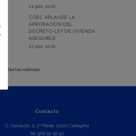
14 julio, 2026
COEC APLAUDE LA
APROBACIÓN DEL
.
DECRETO-LEY DE VIVIENDA
o
ASEQUIBLE
07 julio, 2026
 todas las noticias
Contacto
C. Conducto, 5, 2ª Planta, 30201 Cartagena
tel: 968 50 56 50