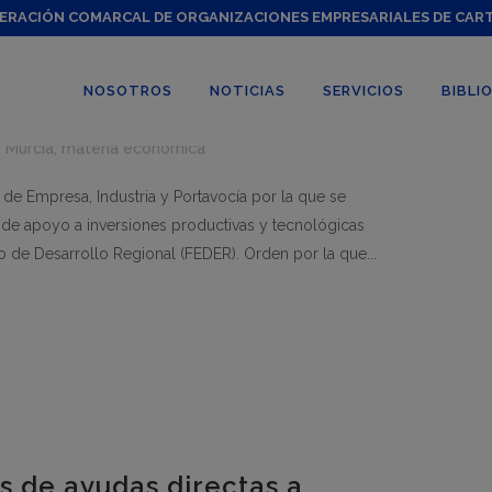
ERACIÓN COMARCAL DE ORGANIZACIONES EMPRESARIALES DE CAR
las bases reguladoras del
ersiones productivas y
NOSOTROS
NOTICIAS
SERVICIOS
BIBLI
 Murcia
,
materia económica
de Empresa, Industria y Portavocía por la que se
de apoyo a inversiones productivas y tecnológicas
de Desarrollo Regional (FEDER). Orden por la que...
s de ayudas directas a