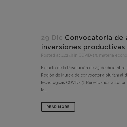
29 Dic
Convocatoria de 
inversiones productivas 
Posted at 11:24h
in
COVID-19
,
materia econ
Extracto de la Resolución de 23 de diciembre 
Región de Murcia de convocatoria plurianual d
tecnológicas COVID-19. Beneficiarios: autónomo
la...
READ MORE