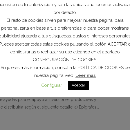
necesitan de tu autorización y son las únicas que tenemos activada
por defecto.
El resto de cookies sirven para mejorar nuestra página, para
personalizarla en base a tus preferencias, o para poder mostrarte
publicidad ajustada a tus búsquedas, gustos e intereses personales
Puedes aceptar todas estas cookies pulsando el botón ACEPTAR 
configurarlas o rechazar su uso clicando en el apartado
poyo a inversiones
CONFIGURACIÓN DE COOKIES.
Si quieres más información, consulta la
POLÍTICA DE COOKIES
de
cas COVID-19. Anualidad 2021
nuestra página web.
Leer más
ómica
–
Configurar
Aceptar
021 de la Presidenta del Instituto de Fomento de la
e ayudas para el apoyo a inversiones productivas y
distribuiría según el siguiente detalle: a) Epígrafes...