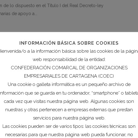
 de lo dispuesto en el Título I del Real Decreto-ley
arias de apoyo a...
INFORMACIÓN BÁSICA SOBRE COOKIES
ienvenida/o a la información básica sobre las cookies de la pági
web responsabilidad de la entidad:
CONFEDERACIÓN COMARCAL DE ORGANIZACIONES
EMPRESARIALES DE CARTAGENA (COEC)
initiva entre las Comunidades
Una cookie o galleta informática es un pequeño archivo de
sos de la Línea COVID de
información que se guarda en tu ordenador, “smartphone” o tablet
nomos y empresas
cada vez que visitas nuestra página web. Algunas cookies son
ómica
nuestras y otras pertenecen a empresas externas que prestan
servicios para nuestra página web.
ue se concretan los aspectos necesarios para la
Las cookies pueden ser de varios tipos: las cookies técnicas son
 Autónomas y Ciudades de Ceuta y Melilla, de los
necesarias para que nuestra página web pueda funcionar, no
 a autónomos y empresas prevista en el...