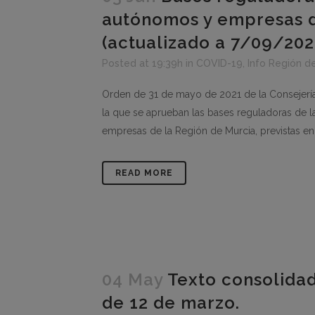
autónomos y empresas d
(actualizado a 7/09/20
Posted at 19:39h
in
COVID-19
,
Info Región d
Orden de 31 de mayo de 2021 de la Consejería
la que se aprueban las bases reguladoras de 
empresas de la Región de Murcia, previstas en 
READ MORE
04 May
Texto consolidad
de 12 de marzo.