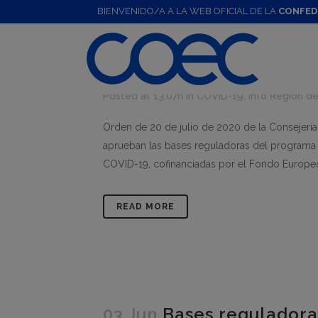
BIENVENIDO/A A LA WEB OFICIAL DE LA
CONFED
29 Jun
Modificación de 
programa de apoyo a inv
tecnológicas COVID-19
Posted at 13:07h
in
COVID-19
,
Info Región de
Orden de 20 de julio de 2020 de la Consejería 
aprueban las bases reguladoras del programa 
COVID-19, cofinanciadas por el Fondo Europeo 
READ MORE
03 Jun
Bases reguladora