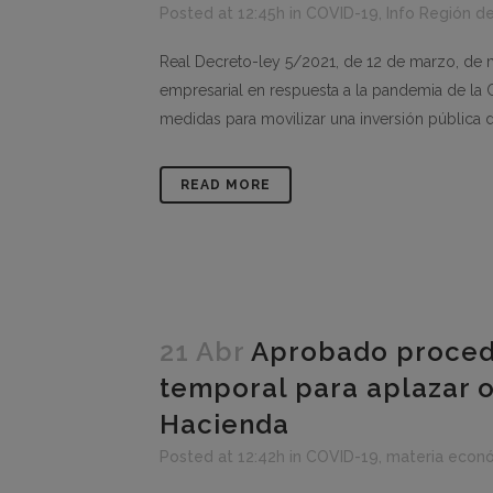
Posted at 12:45h
in
COVID-19
,
Info Región d
Real Decreto-ley 5/2021, de 12 de marzo, de m
empresarial en respuesta a la pandemia de la 
medidas para movilizar una inversión pública d
READ MORE
21 Abr
Aprobado proced
temporal para aplazar o
Hacienda
Posted at 12:42h
in
COVID-19
,
materia econ