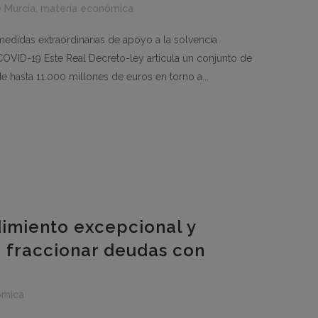
e Murcia
,
materia económica
edidas extraordinarias de apoyo a la solvencia
COVID-19 Este Real Decreto-ley articula un conjunto de
e hasta 11.000 millones de euros en torno a...
imiento excepcional y
 fraccionar deudas con
ómica