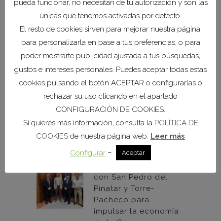
pueda funcionar, no necesitan de tu autorización y son las
de ruta empresarial al
únicas que tenemos activadas por defecto.
Ayuntamiento de
El resto de cookies sirven para mejorar nuestra página,
Mazarrón
para personalizarla en base a tus preferencias, o para
07 agosto, 2026
poder mostrarte publicidad ajustada a tus búsquedas,
gustos e intereses personales. Puedes aceptar todas estas
COEC y el
cookies pulsando el botón ACEPTAR o configurarlas o
Ayuntamiento de Los
rechazar su uso clicando en el apartado
Alcázares refuerzan su
CONFIGURACIÓN DE COOKIES.
colaboración
institucional
Si quieres más información, consulta la
POLÍTICA DE
06 agosto, 2026
COOKIES
de nuestra página web.
Leer más
–
Configurar
Aceptar
COEC estrecha lazos
con San Pedro del
Pinatar y Torre-
Pacheco para
impulsar la economía