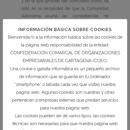
y en la que también han coincidido todos, ha
sido en la necesidad de que la Comunidad
Autónoma asuma las competencias de
Costas, algo que sin duda simplificaría
INFORMACIÓN BÁSICA SOBRE COOKIES
burocracia y redundaría en beneficio de los
Bienvenida/o a la información básica sobre las cookies de
empresarios turísticos de la zona.
la página web responsabilidad de la entidad:
CONFEDERACIÓN COMARCAL DE ORGANIZACIONES
Todos los alcaldes han salido de la reunión
con el compromiso de reunirse de forma
EMPRESARIALES DE CARTAGENA (COEC)
periódica de forma que se aúnen esfuerzos y
Una cookie o galleta informática es un pequeño archivo
se pueda avanzar en temas comunes que
de información que se guarda en tu ordenador,
afectan a todos los municipios y a los
“smartphone” o tableta cada vez que visitas nuestra
empresarios de la Comarca del Campo de
página web. Algunas cookies son nuestras y otras
Cartagena.
pertenecen a empresas externas que prestan servicios
para nuestra página web.
Las cookies pueden ser de varios tipos: las cookies
Histórico de noticias
técnicas son necesarias para que nuestra página web
COEC acerca su hoja