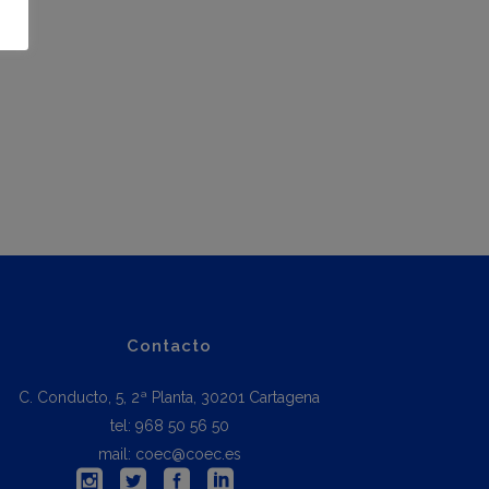
Contacto
C. Conducto, 5, 2ª Planta, 30201 Cartagena
tel: 968 50 56 50
mail: coec@coec.es