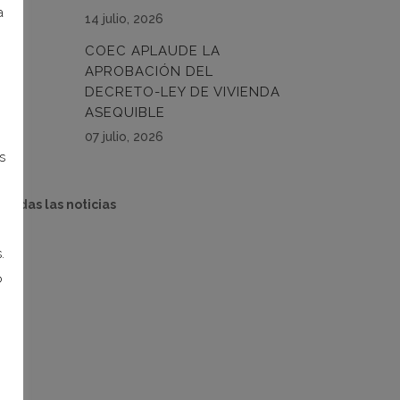
a
14 julio, 2026
COEC APLAUDE LA
APROBACIÓN DEL
DECRETO-LEY DE VIVIENDA
ASEQUIBLE
07 julio, 2026
s
 todas las noticias
.
o