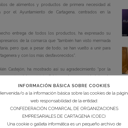
ilos de alimentos y productos de primera necesidad al
a por el Ayuntamiento de Cartagena, centrados en la
hecho entrega de todos los productos, ha expresado su
mpresarios de la comarca que “también han visto mermada
taria, pero que, a pesar de todo, se han vuelto a unir para
tagenera y con los más desfavorecidos”.
elén Castejón, ha mostrado así su agradecimiento “por la
presarios del municipio. Sabía que la generosidad de este
ando cualquier expectativa”.
INFORMACIÓN BÁSICA SOBRE COOKIES
ienvenida/o a la información básica sobre las cookies de la pági
 la comarca de Cartagena que se han movilizado para reunir
web responsabilidad de la entidad:
 los Servicios Sociales del Ayuntamiento y repartidos a los
CONFEDERACIÓN COMARCAL DE ORGANIZACIONES
tados por la crisis derivada del COVID-19. Es la primera de
EMPRESARIALES DE CARTAGENA (COEC)
o a las necesidades sociales a lo largo de estos meses.
Una cookie o galleta informática es un pequeño archivo de