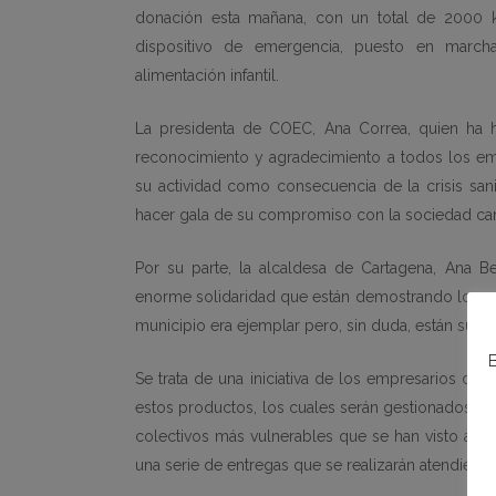
donación esta mañana, con un total de 2000 k
dispositivo de emergencia, puesto en march
alimentación infantil.
La presidenta de COEC, Ana Correa, quien ha 
reconocimiento y agradecimiento a todos los e
su actividad como consecuencia de la crisis sani
hacer gala de su compromiso con la sociedad car
Por su parte, la alcaldesa de Cartagena, Ana B
enorme solidaridad que están demostrando los em
municipio era ejemplar pero, sin duda, están super
B
Se trata de una iniciativa de los empresarios de
estos productos, los cuales serán gestionados por
colectivos más vulnerables que se han visto afec
una serie de entregas que se realizarán atendiend