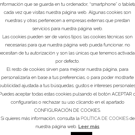
información que se guarda en tu ordenador, “smartphone” o tablet
tronal cartagenera organiza varios eventos solidarios a lo
cada vez que visitas nuestra página web. Algunas cookies son
, también se han querido sumar a la ola de solidaridad que
nuestras y otras pertenecen a empresas externas que prestan
.
servicios para nuestra página web.
Las cookies pueden ser de varios tipos: las cookies técnicas son
necesarias para que nuestra página web pueda funcionar, no
necesitan de tu autorización y son las únicas que tenemos activada
por defecto.
Ver
El resto de cookies sirven para mejorar nuestra página, para
personalizarla en base a tus preferencias, o para poder mostrarte
publicidad ajustada a tus búsquedas, gustos e intereses personales
Puedes aceptar todas estas cookies pulsando el botón ACEPTAR 
configurarlas o rechazar su uso clicando en el apartado
CONFIGURACIÓN DE COOKIES.
Si quieres más información, consulta la
POLÍTICA DE COOKIES
de
nuestra página web.
Leer más