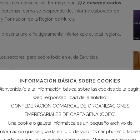
tercer mes consecutivo. En mayo son
772 desempleados
233 personas, como se desprende del informe elaborado por
y Formación de la Región de Murcia.
resenta una cifra ligeramente inferior que el total regional
os sectores, pero sobre todo en el de Servicios.
OEC, Ángela de la Cruz, “
desde COEC valoramos lógica la
o al inicio de la campaña de verano en el sector turístico y el
INFORMACIÓN BÁSICA SOBRE COOKIES
de invernadero en el sector agroalimentario. Ello ha dado lugar
ienvenida/o a la información básica sobre las cookies de la pági
il”.
web responsabilidad de la entidad:
CONFEDERACIÓN COMARCAL DE ORGANIZACIONES
EMPRESARIALES DE CARTAGENA (COEC)
Una cookie o galleta informática es un pequeño archivo de
0 contratos
, continuando con la línea ascendente
del
información que se guarda en tu ordenador, “smartphone” o tablet
or sectores, el incremento en la contratación lo continúa
cada vez que visitas nuestra página web. Algunas cookies son