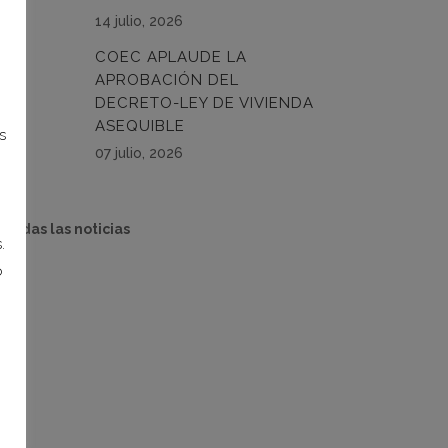
14 julio, 2026
COEC APLAUDE LA
APROBACIÓN DEL
DECRETO-LEY DE VIVIENDA
ASEQUIBLE
s
07 julio, 2026
 todas las noticias
.
o