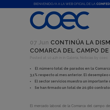
BIENVENIDO/A A LA WEB OFICIAL DE LA
CONFED
07 Jun
CONTINÚA LA DISM
COMARCA DEL CAMPO DE
Posted at 10:42h
in
in Galería
,
Noticias
by
coec
El número total de parados en la Comar
3,1% respecto al mes anterior. El desempleo
El sector servicios muestra un importan
Se han firmado un total de 20.560 contrato
El mercado laboral de la Comarca del campo de 