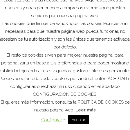
rvicios, responsable del 77% de la reducción total del paro
nuestras y otras pertenecen a empresas externas que prestan
servicios para nuestra página web.
Las cookies pueden ser de varios tipos: las cookies técnicas son
ro de contratos firmados en mayo de 2023, con
un total
necesarias para que nuestra página web pueda funcionar, no
n el sector Servicios por la llegada de la temporada alta
necesitan de tu autorización y son las únicas que tenemos activada
por defecto.
boral en la Comarca del Campo de Cartagena es similar, en
El resto de cookies sirven para mejorar nuestra página, para
ón de los datos de desempleo, al resto de la región, con
personalizarla en base a tus preferencias, o para poder mostrarte
Ver
a disminución del paro de los tres últimos meses.
publicidad ajustada a tus búsquedas, gustos e intereses personales
Puedes aceptar todas estas cookies pulsando el botón ACEPTAR 
 paro en mayo de 2023, en términos interanuales, destacan que
configurarlas o rechazar su uso clicando en el apartado
l mismo mes del año anterior, con un incremento del empleo en
CONFIGURACIÓN DE COOKIES.
omo un incremento de la contratación indefinida superior a la
Si quieres más información, consulta la
POLÍTICA DE COOKIES
de
nuestra página web.
Leer más
 de continuar trabajando en la promoción del sector turístico y
–
Configurar
Aceptar
ente resulta imperativo promover y facilitar el traslado de los