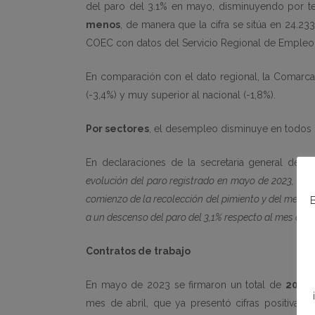
del paro del 3.1% en mayo, disminuyendo por 
menos
, de manera que la cifra se sitúa en 24.
COEC con datos del Servicio Regional de Empleo 
En comparación con el dato regional, la Comarca p
(-3,4%) y muy superior al nacional (-1,8%).
Por sectores
, el desempleo disminuye en todos l
En declaraciones de la secretaria general de C
evolución del paro registrado en mayo de 2023, debid
comienzo de la recolección del pimiento y del melón 
B
a un descenso del paro del 3,1% respecto al mes de abr
Contratos de trabajo
En mayo de 2023 se firmaron un total de
20.56
mes de abril, que ya presentó cifras positivas
.
P