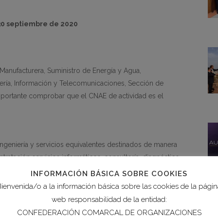
 30 septiembre de 2020
 Manufacturera, Suministro de Energía y Agua,
ería, Información y Telecomunicaciones, Sección de
(importante comprobar que el CNAE de actividad es el
 ingeniería y servicios equivalentes destinados de manera
ratación servicios informáticos, consultoría, diagnóstico
tación de tecnologías,
auditoría de ciberseguridad
INFORMACIÓN BÁSICA SOBRE COOKIES
uenta justificativa)
, etc.
ienvenida/o a la información básica sobre las cookies de la pági
web responsabilidad de la entidad:
do con el desarrollo de los proyectos. Se excluye como
CONFEDERACIÓN COMARCAL DE ORGANIZACIONES