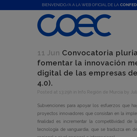
BIENVENIDO/A A LA WEB OFICIAL DE LA
CONFED
11 Jun
Convocatoria pluria
fomentar la innovación m
digital de las empresas d
4.0).
Posted at 13:29h
in
Info Región de Murcia
by
Jul
Subvenciones para apoyar los esfuerzos que hag
proyectos innovadores que consistan en la implem
finalidad es incrementar la competitividad de 
tecnología de vanguardia, que se traduzca en de