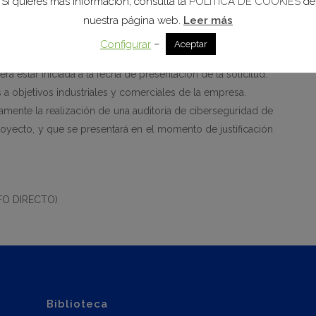
Si quieres más información, consulta la
POLÍTICA DE COOKIES
de
rvicios equivalentes destinados de manera exclusiva a la
nuestra página web.
Leer más
–
Configurar
Aceptar
á estar iniciada a la fecha de presentación de la solicitud.
 a objetivos industriales y comerciales de la empresa.
amente la realización de una auditoría de ciberseguridad de
oyecto, y que se presentará en el momento de justificación
FO DIRECTO)
Biblioteca