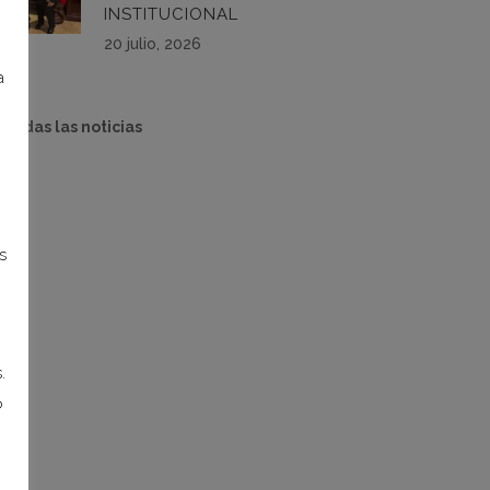
INSTITUCIONAL
20 julio, 2026
a
 todas las noticias
s
.
o