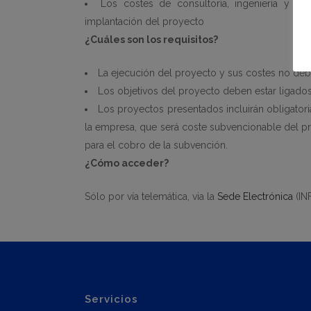
Los costes de consultoría, ingeniería y se
implantación del proyecto
¿Cuáles son los requisitos?
La ejecución del proyecto y sus costes no deber
Los objetivos del proyecto deben estar ligados
Los proyectos presentados incluirán obligatori
la empresa, que será coste subvencionable del pr
para el cobro de la subvención.
¿Cómo acceder?
Sólo por vía telemática, via la
Sede Electrónica
(IN
Servicios