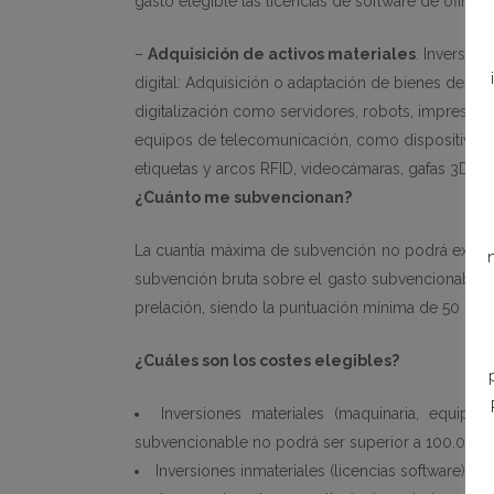
gasto elegible las licencias de software de ofimáti
–
Adquisición de activos materiales
. Inversion
digital: Adquisición o adaptación de bienes de equ
digitalización como servidores, robots, impresor
equipos de telecomunicación, como dispositivos p
etiquetas y arcos RFID, videocámaras, gafas 3D, et
¿Cuánto me subvencionan?
La cuantía máxima de subvención no podrá excede
subvención bruta sobre el gasto subvencionable.
prelación, siendo la puntuación mínima de 50 par
¿Cuáles son los costes elegibles?
Inversiones materiales (maquinaria, equipo
subvencionable no podrá ser superior a 100.000 
Inversiones inmateriales (licencias software) d