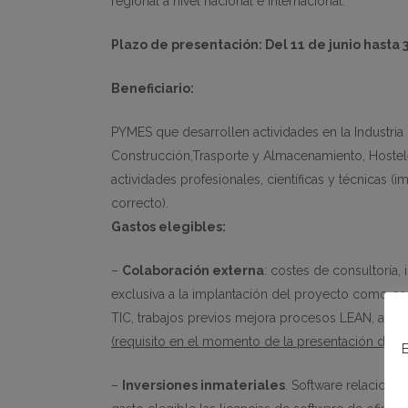
regional a nivel nacional e internacional.
Plazo de presentación:
Del 11 de junio hasta
Beneficiario:
PYMES que desarrollen actividades en la Industria
Construcción,Trasporte y Almacenamiento, Hostel
actividades profesionales, científicas y técnicas 
correcto).
Gastos elegibles:
–
Colaboración externa
: costes de consultoría,
exclusiva a la implantación del proyecto como cont
TIC, trabajos previos mejora procesos LEAN, adap
(requisito en el momento de la presentación de la c
B
–
Inversiones inmateriales
. Software relaciona