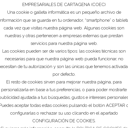
ca.
EMPRESARIALES DE CARTAGENA (COEC)
Una cookie o galleta informática es un pequeño archivo de
es productivas justificadas en el proyecto de transformación
información que se guarda en tu ordenador, “smartphone” o tablet
ipo. Inversiones productivas justificadas en el proyecto de
cada vez que visitas nuestra página web. Algunas cookies son
as 3D. Inversiones en hardware, sensores, automatismos y
Ver
nuestras y otras pertenecen a empresas externas que prestan
ara controlar procesos de planta, lectores código barras,
servicios para nuestra página web.
c.
Las cookies pueden ser de varios tipos: las cookies técnicas son
necesarias para que nuestra página web pueda funcionar, no
r de 100.000 euros, ni ser superior al 70% en términos de
necesitan de tu autorización y son las únicas que tenemos activada
 Este porcentaje se establecerá en función de un baremo de
por defecto.
a que el proyecto sea subvencionado.
El resto de cookies sirven para mejorar nuestra página, para
personalizarla en base a tus preferencias, o para poder mostrarte
publicidad ajustada a tus búsquedas, gustos e intereses personales
Puedes aceptar todas estas cookies pulsando el botón ACEPTAR 
s, hardware y sistemas electrónicos). El importe máximo
configurarlas o rechazar su uso clicando en el apartado
euros.
CONFIGURACIÓN DE COOKIES.
estinados de manera exclusiva la implantación del proyecto.