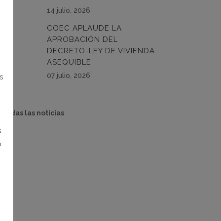
14 julio, 2026
COEC APLAUDE LA
APROBACIÓN DEL
DECRETO-LEY DE VIVIENDA
ASEQUIBLE
07 julio, 2026
s
 todas las noticias
.
o