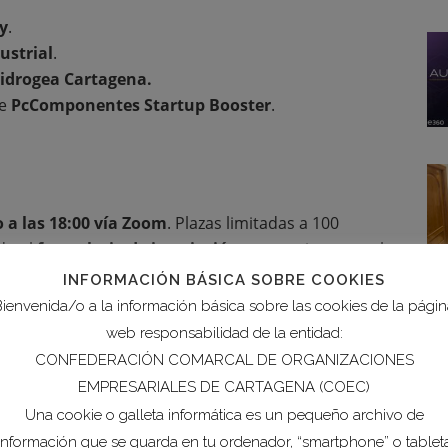
y
.
ustrial
.
idrogea Cartagena.
de
PcComponentes Startup Booster
.
o a las 18:00 vía Zoom
. Plazas limitadas a 100
do el
formulario de inscripción
, y te enviaremos el
INFORMACIÓN BÁSICA SOBRE COOKIES
ienvenida/o a la información básica sobre las cookies de la pági
web responsabilidad de la entidad:
CONFEDERACIÓN COMARCAL DE ORGANIZACIONES
EMPRESARIALES DE CARTAGENA (COEC)
Una cookie o galleta informática es un pequeño archivo de
información que se guarda en tu ordenador, “smartphone” o tablet