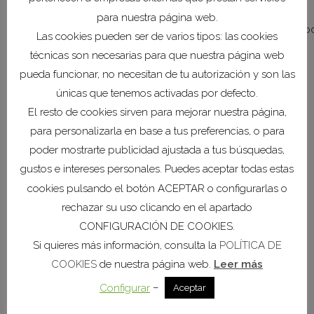
previa en:
para nuestra página web.
http://eventos.institutofomentomurcia.es/eventos/inscrip
Las cookies pueden ser de varios tipos: las cookies
foro=1126
técnicas son necesarias para que nuestra página web
pueda funcionar, no necesitan de tu autorización y son las
únicas que tenemos activadas por defecto.
El resto de cookies sirven para mejorar nuestra página,
Histórico de noticias
para personalizarla en base a tus preferencias, o para
COEC acerca su hoja
poder mostrarte publicidad ajustada a tus búsquedas,
de ruta empresarial al
gustos e intereses personales. Puedes aceptar todas estas
Ayuntamiento de
cookies pulsando el botón ACEPTAR o configurarlas o
Mazarrón
rechazar su uso clicando en el apartado
07 agosto, 2026
CONFIGURACIÓN DE COOKIES.
Si quieres más información, consulta la
POLÍTICA DE
COEC y el
COOKIES
de nuestra página web.
Leer más
Ayuntamiento de Los
Alcázares refuerzan su
–
Configurar
Aceptar
colaboración