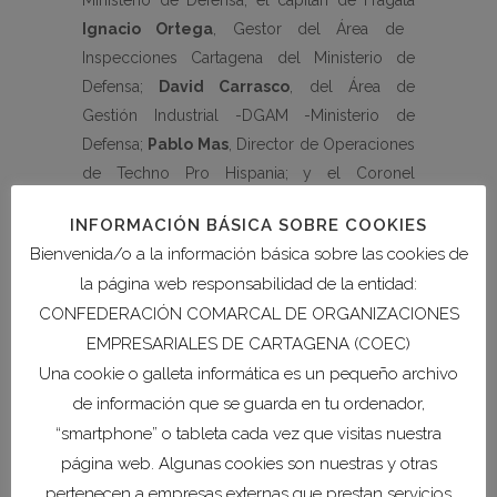
Ministerio de Defensa; el capitán de Fragata
Ignacio Ortega
, Gestor del Área de
Inspecciones Cartagena del Ministerio de
Defensa;
David Carrasco
, del Área de
Gestión Industrial -DGAM -Ministerio de
Defensa;
Pablo Mas
, Director de Operaciones
de Techno Pro Hispania; y el Coronel
Alejandro Otero
, Jefe del Área de Seguridad
INFORMACIÓN BÁSICA SOBRE COOKIES
Industrial SDG-INREID-DGAM -Ministerio de
Bienvenida/o a la información básica sobre las cookies de
Defensa.
la página web responsabilidad de la entidad:
CONFEDERACIÓN COMARCAL DE ORGANIZACIONES
Con una duración de dos horas, entre las 10 y
las 12pm, la conferencia está destinada a
EMPRESARIALES DE CARTAGENA (COEC)
todas aquellas
empresas y «startups»
Una cookie o galleta informática es un pequeño archivo
regionale
s interesadas en desarrollar y
de información que se guarda en tu ordenador,
comercializar productos y sistemas en el
“smartphone” o tableta cada vez que visitas nuestra
ámbito de la Defensa. El acceso a la misma es
página web. Algunas cookies son nuestras y otras
gratuito
tras haber realizado la inscripción
pertenecen a empresas externas que prestan servicios