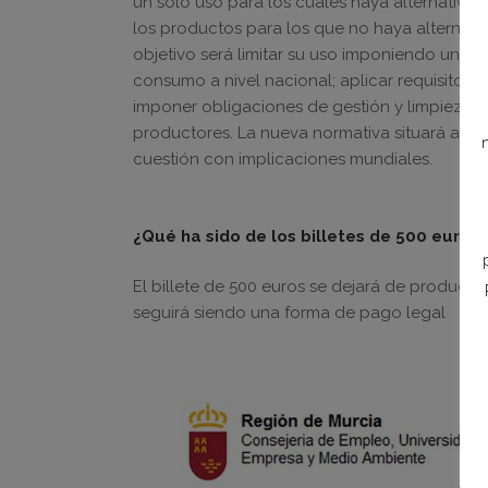
un solo uso para los cuales haya alternativas
los productos para los que no haya alternativ
objetivo será limitar su uso imponiendo un ob
consumo a nivel nacional; aplicar requisitos 
imponer obligaciones de gestión y limpieza d
productores. La nueva normativa situará a Eu
cuestión con implicaciones mundiales.
¿Qué ha sido de los billetes de 500 euros?
El billete de 500 euros se dejará de producir 
seguirá siendo una forma de pago legal