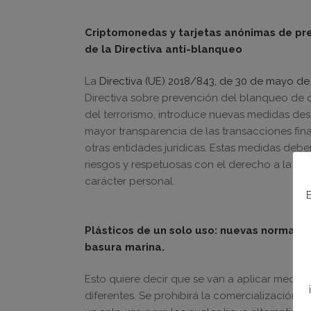
Criptomonedas y tarjetas anónimas de pre
de la Directiva anti-blanqueo
La
Directiva (UE) 2018/843, de 30 de mayo de
Directiva sobre prevención del blanqueo de ca
del terrorismo, introduce nuevas medidas des
mayor transparencia de las transacciones fin
otras entidades jurídicas. Estas medidas debe
riesgos y respetuosas con el derecho a la pr
carácter personal.
B
Plásticos de un solo uso: nuevas normas de
basura marina.
Esto quiere decir que se van a aplicar medid
diferentes. Se prohibirá la comercialización 