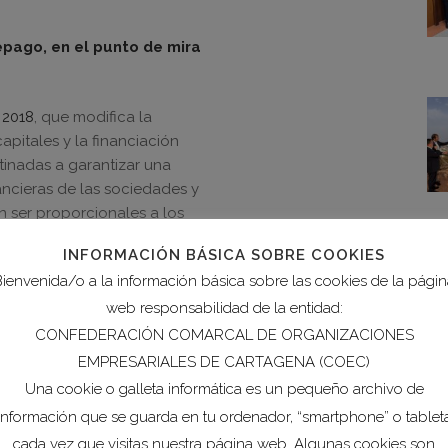
pago, en el punto de mira
 2018
, que modifica la
pitales y la financiación
tinadas a garantizar una
ancieras de las sociedades y
n ser proporcionales a los
otección de datos de
INFORMACIÓN BÁSICA SOBRE COOKIES
ienvenida/o a la información básica sobre las cookies de la pági
web responsabilidad de la entidad:
 la UE para reducir la
CONFEDERACIÓN COMARCAL DE ORGANIZACIONES
EMPRESARIALES DE CARTAGENA (COEC)
Una cookie o galleta informática es un pequeño archivo de
as diferentes a productos
información que se guarda en tu ordenador, “smartphone” o tablet
de productos de plástico de
cada vez que visitas nuestra página web. Algunas cookies son