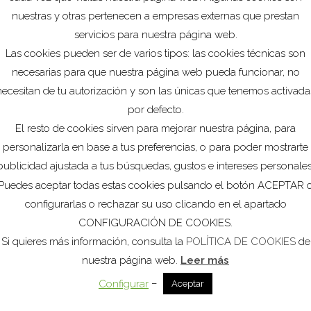
 asequibles. En el caso de
nuestras y otras pertenecen a empresas externas que prestan
as fácilmente disponibles, el
servicios para nuestra página web.
jetivo de reducción del
de diseño y etiquetado e
Las cookies pueden ser de varios tipos: las cookies técnicas son
e residuos a los
necesarias para que nuestra página web pueda funcionar, no
Ver
ropa en la delantera en una
necesitan de tu autorización y son las únicas que tenemos activada
por defecto.
El resto de cookies sirven para mejorar nuestra página, para
personalizarla en base a tus preferencias, o para poder mostrarte
publicidad ajustada a tus búsquedas, gustos e intereses personales
a finales de 2018, aunque
Puedes aceptar todas estas cookies pulsando el botón ACEPTAR 
configurarlas o rechazar su uso clicando en el apartado
CONFIGURACIÓN DE COOKIES.
Si quieres más información, consulta la
POLÍTICA DE COOKIES
de
nuestra página web.
Leer más
–
Configurar
Aceptar