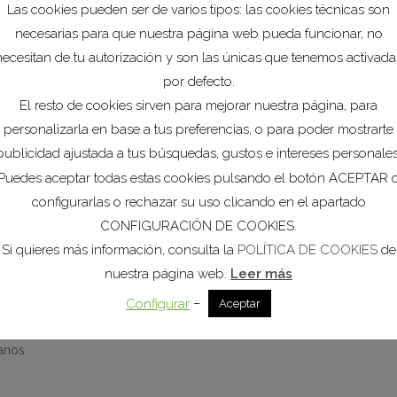
Las cookies pueden ser de varios tipos: las cookies técnicas son
 que busca simplificar los trámites administrativos y ofrecer
necesarias para que nuestra página web pueda funcionar, no
dadanos. Según palabras del consejero, esta normativa
necesitan de tu autorización y son las únicas que tenemos activada
strativa”.
por defecto.
Ver
icepresidente de COEC, Ginés Huertas; el secretario general
El resto de cookies sirven para mejorar nuestra página, para
ctores generales de Ordenación del Territorio, Javier Rollán,
personalizarla en base a tus preferencias, o para poder mostrarte
.
publicidad ajustada a tus búsquedas, gustos e intereses personales
Puedes aceptar todas estas cookies pulsando el botón ACEPTAR 
aso adelante en el desarrollo de proyectos estratégicos
configurarlas o rechazar su uso clicando en el apartado
n al conjunto de su comarca, mejorando la infraestructura y
CONFIGURACIÓN DE COOKIES.
ión.
Si quieres más información, consulta la
POLÍTICA DE COOKIES
de
nuestra página web.
Leer más
–
Configurar
Aceptar
ento reafirma su compromiso con el crecimiento sostenible
oniendo el foco en las necesidades del tejido empresarial
danos