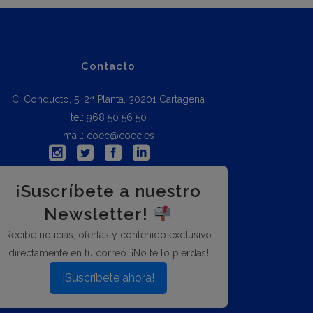
Contacto
C. Conducto, 5, 2ª Planta, 30201 Cartagena
tel: 968 50 56 50
mail: coec@coec.es
¡Suscríbete a nuestro
Newsletter!
Recibe noticias, ofertas y contenido exclusivo
directamente en tu correo. ¡No te lo pierdas!
¡Suscríbete ahora!