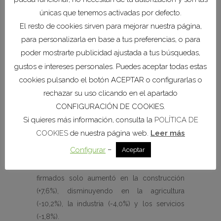
disminución de estos cupos de agua, que
únicas que tenemos activadas por defecto.
pueden poner en peligro miles de puestos de
El resto de cookies sirven para mejorar nuestra página,
trabajo, pues no solo se verá afectado el sector
agrícola y ganadero, sino que va a tener un
para personalizarla en base a tus preferencias, o para
importante efecto de arrastre en relación con
poder mostrarte publicidad ajustada a tus búsquedas,
otros sectores económicos, como la industria
gustos e intereses personales. Puedes aceptar todas estas
agroalimentaria, el transporte y la hostelería,
cookies pulsando el botón ACEPTAR o configurarlas o
entre otros
”, en declaraciones de Ana Correa.
rechazar su uso clicando en el apartado
CONFIGURACIÓN DE COOKIES.
El número total de contratos de trabajo
Si quieres más información, consulta la
POLÍTICA DE
firmados en la Comarca del Campo de
COOKIES
de nuestra página web.
Leer más
Cartagena en julio de 2021 fue de 30.642
–
Configurar
Aceptar
contratos, 2.165 contratos firmados menos
que en junio (-6,6%). El número de contratos
firmados solo aumentó en la construcción
(+7,6%), disminuyendo en la agricultura
(-10,2%), la industria (-4,0%) y los servicios
(-1,8%).