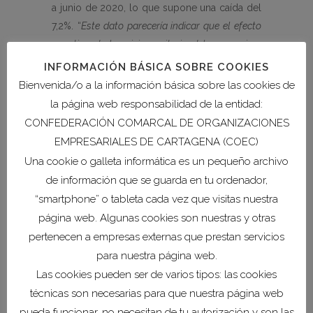
a junio de 2020, lo que supone una caída del
7,2%. “
Este dato parecería indicar que el efecto
negativo de la crisis sanitaria del coronavirus
está remitiendo definitivamente sobre la
INFORMACIÓN BÁSICA SOBRE COOKIES
economía de la Comarca, dado el descenso
Bienvenida/o a la información básica sobre las cookies de
espectacular del paro en julio de 2021”
resalta la
la página web responsabilidad de la entidad:
presidenta de COEC.
CONFEDERACIÓN COMARCAL DE ORGANIZACIONES
EMPRESARIALES DE CARTAGENA (COEC)
“
Frente a estos datos optimistas del mes de julio,
Una cookie o galleta informática es un pequeño archivo
seguimos mostrando nuestra enorme
de información que se guarda en tu ordenador,
preocupación por las recientes medidas que
“smartphone” o tableta cada vez que visitas nuestra
afectan a la reducción de los caudales de agua
página web. Algunas cookies son nuestras y otras
para regadío del Trasvase Tajo-Segura,
pertenecen a empresas externas que prestan servicios
imprescindible para una actividad económica
para nuestra página web.
tan importante para nuestra Comarca como es
Las cookies pueden ser de varios tipos: las cookies
el sector agroalimentario. Desde COEC
técnicas son necesarias para que nuestra página web
manifestamos nuestra más firme oposición a la
pueda funcionar, no necesitan de tu autorización y son las