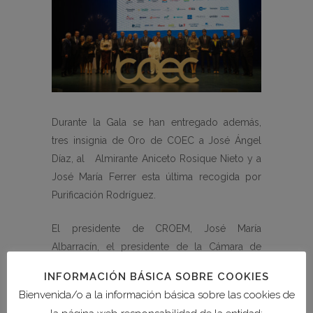
Durante la Gala se han entregado además,
tres insignia de Oro de COEC a José Ángel
Díaz, al Almirante Aniceto Rosique Nieto y a
José María Ferrer esta última recogida por
Purificación Rodríguez.
El presidente de CROEM, José María
Albarracín, el presidente de la Cámara de
Comercio, Miguel Martínez, y el Delegado del
INFORMACIÓN BÁSICA SOBRE COOKIES
Gobierno, Francisco Jiménez, han alabado en
Bienvenida/o a la información básica sobre las cookies de
sus intervenciones el importante papel de los