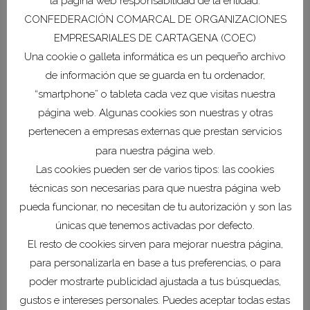
la página web responsabilidad de la entidad:
emprearios y de COEC como institución
CONFEDERACIÓN COMARCAL DE ORGANIZACIONES
dinazadora y cohesionadora.
EMPRESARIALES DE CARTAGENA (COEC)
Una cookie o galleta informática es un pequeño archivo
El encargado de cerrar la gala ha sido el
de información que se guarda en tu ordenador,
presidente de la Comunidad Autónoma,
Fernando López Miras, que ha indicado que
“smartphone” o tableta cada vez que visitas nuestra
la excelecnia es la seña de identidad de los
página web. Algunas cookies son nuestras y otras
empresarios de Cartagena.
pertenecen a empresas externas que prestan servicios
para nuestra página web.
El acto, al que han asistido cerca de mil
Las cookies pueden ser de varios tipos: las cookies
invitados, ha estado amenizada por el
técnicas son necesarias para que nuestra página web
Conservatorio de Música de Cartagena y
pueda funcionar, no necesitan de tu autorización y son las
cuatro cuadros flamencos.
únicas que tenemos activadas por defecto.
El resto de cookies sirven para mejorar nuestra página,
Esta edición de los Premios de Excelencia
para personalizarla en base a tus preferencias, o para
Empresarial ha sido posible gracias a
poder mostrarte publicidad ajustada a tus búsquedas,
nuestros patrocinadores: HIDROGEA, LA
gustos e intereses personales. Puedes aceptar todas estas
CAIXA, CAJA RURAL CENTRAL, ZAMORA