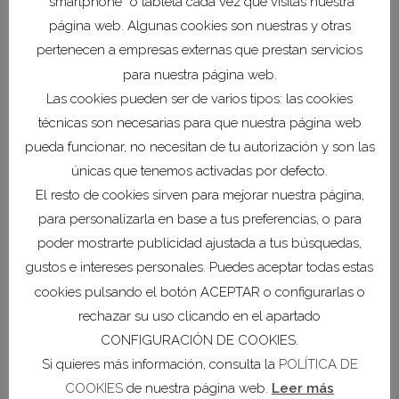
“smartphone” o tableta cada vez que visitas nuestra
página web. Algunas cookies son nuestras y otras
pertenecen a empresas externas que prestan servicios
para nuestra página web.
Las cookies pueden ser de varios tipos: las cookies
técnicas son necesarias para que nuestra página web
pueda funcionar, no necesitan de tu autorización y son las
únicas que tenemos activadas por defecto.
Histórico de noticias
El resto de cookies sirven para mejorar nuestra página,
para personalizarla en base a tus preferencias, o para
COEC estrecha lazos
con San Pedro del
poder mostrarte publicidad ajustada a tus búsquedas,
Pinatar y Torre-
gustos e intereses personales. Puedes aceptar todas estas
Pacheco para
cookies pulsando el botón ACEPTAR o configurarlas o
impulsar la economía
rechazar su uso clicando en el apartado
de la Comarca
CONFIGURACIÓN DE COOKIES.
28 julio, 2026
Si quieres más información, consulta la
POLÍTICA DE
COOKIES
de nuestra página web.
Leer más