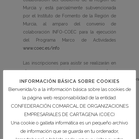
Murcia y está parcialmente subvencionada
por el Instituto de Fomento de la Región de
Murcia, al amparo del convenio de
colaboración INFO-COEC para la ejecución
del Programa Marco de Actividades
www.coec.es/info
Las inscripciones para asistir se realizarán en
el siguiente enlace:
https://docs.google.com/forms/d/1_bPCgH4H0LdNt
INFORMACIÓN BÁSICA SOBRE COOKIES
Bienvenida/o a la información básica sobre las cookies de
la página web responsabilidad de la entidad:
CONFEDERACIÓN COMARCAL DE ORGANIZACIONES
EMPRESARIALES DE CARTAGENA (COEC)
Una cookie o galleta informática es un pequeño archivo
de información que se guarda en tu ordenador,