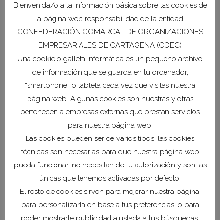
Bienvenida/o a la información básica sobre las cookies de
institucional
la página web responsabilidad de la entidad:
06 agosto, 2026
CONFEDERACIÓN COMARCAL DE ORGANIZACIONES
EMPRESARIALES DE CARTAGENA (COEC)
COEC estrecha lazos
Una cookie o galleta informática es un pequeño archivo
con San Pedro del
de información que se guarda en tu ordenador,
Pinatar y Torre-
Pacheco para
“smartphone” o tableta cada vez que visitas nuestra
impulsar la economía
página web. Algunas cookies son nuestras y otras
de la Comarca
pertenecen a empresas externas que prestan servicios
28 julio, 2026
para nuestra página web.
Las cookies pueden ser de varios tipos: las cookies
COEC y el Puerto de
técnicas son necesarias para que nuestra página web
Cartagena refuerzan
pueda funcionar, no necesitan de tu autorización y son las
su colaboración para
únicas que tenemos activadas por defecto.
impulsar las
El resto de cookies sirven para mejorar nuestra página,
infraestructuras de la
para personalizarla en base a tus preferencias, o para
Comarca
poder mostrarte publicidad ajustada a tus búsquedas,
27 julio, 2026