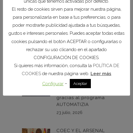
únicas que tenemos activadas por defecto.
El resto de cookies sirven para mejorar nuestra página,
COEC y el Puerto de
Cartagena refuerzan
para personalizarla en base a tus preferencias, o para
su colaboración para
poder mostrarte publicidad ajustada a tus búsquedas,
impulsar las
gustos e intereses personales. Puedes aceptar todas estas
infraestructuras de la
cookies pulsando el botón ACEPTAR o configurarlas o
Comarca
rechazar su uso clicando en el apartado
27 julio, 2026
CONFIGURACIÓN DE COOKIES.
Si quieres más información, consulta la
POLÍTICA DE
Diez empresas de la
COOKIES
de nuestra página web.
Leer más
Región podrán
–
Configurar
ahorrar cientos de
Aceptar
horas de trabajo
gracias al programa
AUTOMATIZIA
23 julio, 2026
COEC Y EL ARSENAL