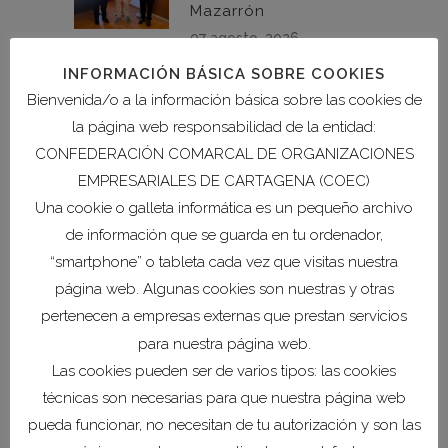
Mazarrón
07 agosto, 2026
INFORMACIÓN BÁSICA SOBRE COOKIES
COEC y el
Bienvenida/o a la información básica sobre las cookies de
Ayuntamiento de Los
la página web responsabilidad de la entidad:
Alcázares refuerzan su
CONFEDERACIÓN COMARCAL DE ORGANIZACIONES
colaboración
EMPRESARIALES DE CARTAGENA (COEC)
institucional
Una cookie o galleta informática es un pequeño archivo
06 agosto, 2026
de información que se guarda en tu ordenador,
“smartphone” o tableta cada vez que visitas nuestra
COEC estrecha lazos
página web. Algunas cookies son nuestras y otras
con San Pedro del
pertenecen a empresas externas que prestan servicios
Pinatar y Torre-
para nuestra página web.
Pacheco para
Las cookies pueden ser de varios tipos: las cookies
impulsar la economía
de la Comarca
técnicas son necesarias para que nuestra página web
28 julio, 2026
pueda funcionar, no necesitan de tu autorización y son las