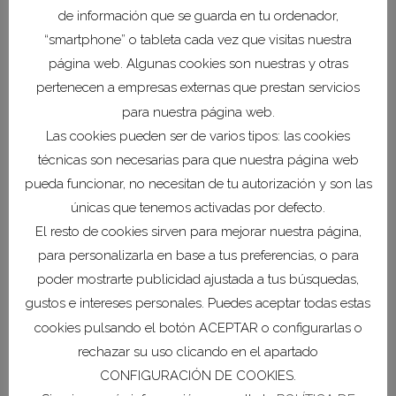
octubre de 2024 y la fecha de
de información que se guarda en tu ordenador,
publicación del extracto de esta
“smartphone” o tableta cada vez que visitas nuestra
convocatoria, el plazo de presentación
página web. Algunas cookies son nuestras y otras
de solicitudes será hasta el 18 de abril de
pertenecen a empresas externas que prestan servicios
2025.
para nuestra página web.
Las cookies pueden ser de varios tipos: las cookies
Modelo de solicitud único disponible en la
técnicas son necesarias para que nuestra página web
sede electrónica https://sede.carm.es –
pueda funcionar, no necesitan de tu autorización y son las
Código 1205- Subvenciones para fomento de
únicas que tenemos activadas por defecto.
la contratación indefinida.
El resto de cookies sirven para mejorar nuestra página,
para personalizarla en base a tus preferencias, o para
poder mostrarte publicidad ajustada a tus búsquedas,
gustos e intereses personales. Puedes aceptar todas estas
Histórico de noticias
cookies pulsando el botón ACEPTAR o configurarlas o
rechazar su uso clicando en el apartado
COEC acerca su hoja
CONFIGURACIÓN DE COOKIES.
de ruta empresarial al