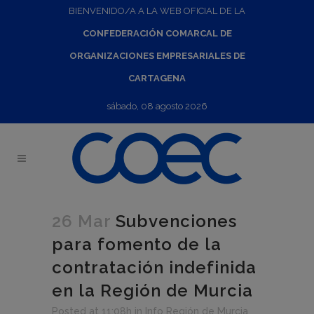
BIENVENIDO/A A LA WEB OFICIAL DE LA
CONFEDERACIÓN COMARCAL DE
ORGANIZACIONES EMPRESARIALES DE
CARTAGENA
sábado, 08 agosto 2026
26 Mar
Subvenciones
para fomento de la
contratación indefinida
en la Región de Murcia
Posted at 11:08h
in
Info Región de Murcia