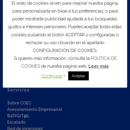
Preinscripción e información adicional.
El resto de cookies sirven para mejorar nuestra página,
para personalizarla en base a tus preferencias, o para
poder mostrarte publicidad ajustada a tus búsquedas,
gustos e intereses personales. Puedes aceptar todas estas
cookies pulsando el botón ACEPTAR o configurarlas o
rechazar su uso clicando en el apartado
CONFIGURACIÓN DE COOKIES.
Export to .ICS file
Si quieres más información, consulta la
POLÍTICA DE
COOKIES
de nuestra página web.
Leer más
Import to Google Calendar
–
Configurar
Aceptar
Servicios
Sobre COEC
Asesoramiento Empresarial
B2DIGIT@L
Escalado
Red de inversores