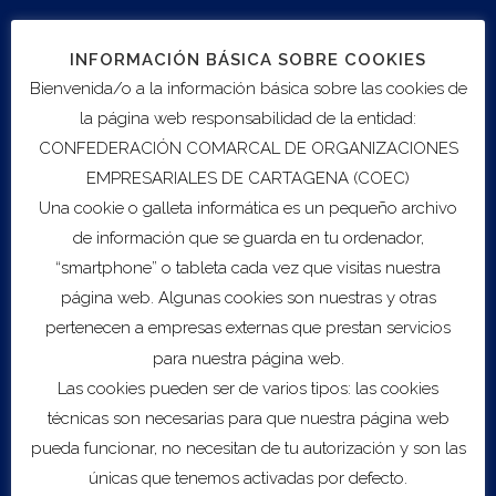
participar en Gulfood, la mayor feria en el Oriente Medio
dedicada a la industria de la alimentación y la
hospitalidad.
INFORMACIÓN BÁSICA SOBRE COOKIES
Bienvenida/o a la información básica sobre las cookies de
El evento se realiza en el recinto Dubai International
la página web responsabilidad de la entidad:
Conventions and Exhibitions Centre y cada año
CONFEDERACIÓN COMARCAL DE ORGANIZACIONES
conquista más adeptos.
EMPRESARIALES DE CARTAGENA (COEC)
Una cookie o galleta informática es un pequeño archivo
Fabricantes y distribuidores de equipamiento y
de información que se guarda en tu ordenador,
proveedores de servicios para los sectores de
alimentación y hostelería exponen sus novedades en
“smartphone” o tableta cada vez que visitas nuestra
esta exhibición internacional.
página web. Algunas cookies son nuestras y otras
pertenecen a empresas externas que prestan servicios
Destinatarios:
Empresas alimentación y bebidas
para nuestra página web.
(excepto porcino y alcohol) y actividades y sectores
Las cookies pueden ser de varios tipos: las cookies
conexos.
técnicas son necesarias para que nuestra página web
pueda funcionar, no necesitan de tu autorización y son las
Coste:
7.199,50€
, IVA incluido.
únicas que tenemos activadas por defecto.