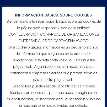
Mail: j.vallado@fiab.es
INFORMACIÓN BÁSICA SOBRE COOKIES
Bienvenida/o a la información básica sobre las cookies de
la página web responsabilidad de la entidad:
CONFEDERACIÓN COMARCAL DE ORGANIZACIONES
EMPRESARIALES DE CARTAGENA (COEC)
Una cookie o galleta informática es un pequeño archivo
Export to .ICS file
de información que se guarda en tu ordenador,
“smartphone” o tableta cada vez que visitas nuestra
Import to Google Calendar
página web. Algunas cookies son nuestras y otras
pertenecen a empresas externas que prestan servicios
Servicios
para nuestra página web.
Las cookies pueden ser de varios tipos: las cookies
Sobre COEC
técnicas son necesarias para que nuestra página web
Asesoramiento Empresarial
pueda funcionar, no necesitan de tu autorización y son las
B2DIGIT@L
Escalado
únicas que tenemos activadas por defecto.