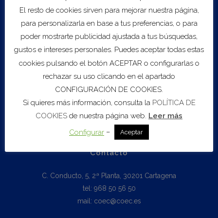
Red de inversores
El resto de cookies sirven para mejorar nuestra página,
Fondos Next Generation EU
para personalizarla en base a tus preferencias, o para
poder mostrarte publicidad ajustada a tus búsquedas,
gustos e intereses personales. Puedes aceptar todas estas
Biblioteca
cookies pulsando el botón ACEPTAR o configurarlas o
Boletín Informativo
rechazar su uso clicando en el apartado
Datos Seguridad Social
CONFIGURACIÓN DE COOKIES.
Estamos en Europa
Si quieres más información, consulta la
POLÍTICA DE
Mercado de Trabajo
COOKIES
de nuestra página web.
Leer más
Estudios Económicos
–
Configurar
Aceptar
Contacto
C. Conducto, 5, 2ª Planta, 30201 Cartagena
tel: 968 50 56 50
mail: coec@coec.es