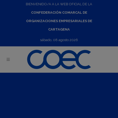
BIENVENIDO/A A LA WEB OFICIAL DE LA
CONFEDERACIÓN COMARCAL DE
ORGANIZACIONES EMPRESARIALES DE
CARTAGENA
sábado, 08 agosto 2026
Feria Foodex Saudi (DUPLICATE)
11
Nov
2019
-
15
Nov
2019
Convocatoria: 09.07.2019 al 06.09.2019
Celebracion: 11.11.2019 al 15.11.2019
Horario: Todo el dia.
Informacion y contacto: Jaime Fernandez del Vallado