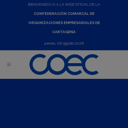
BIENVENIDO/A A LA WEB OFICIAL DE LA
CONFEDERACIÓN COMARCAL DE
ORGANIZACIONES EMPRESARIALES DE
CARTAGENA
jueves, 06 agosto 2026
III Congreso Nacional sobre Impresión 3D
04
Dic
2019
Plazas limitadas.
Organiza: INFO Región de Murcia