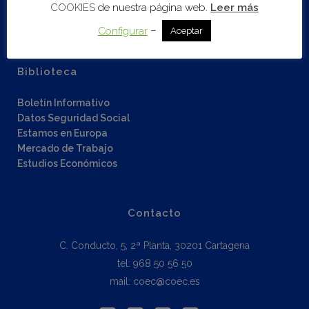
Red de inversores
COOKIES
de nuestra página web.
Leer más
Fondos Next Generation EU
–
Configurar
Aceptar
Biblioteca
Boletín Informativo
Datos Seguridad Social
Estamos en Europa
Mercado de Trabajo
Estudios Económicos
Contacto
C. Conducto, 5, 2ª Planta, 30201 Cartagena
tel: 968 50 56 50
mail: coec@coec.es