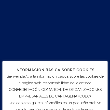
Export to .ICS file
Import to Google Calendar
Location
Auditorio El Batel
Directions
INFORMACIÓN BÁSICA SOBRE COOKIES
Bienvenida/o a la información básica sobre las cookies de
la página web responsabilidad de la entidad:
CONFEDERACIÓN COMARCAL DE ORGANIZACIONES
EMPRESARIALES DE CARTAGENA (COEC)
Una cookie o galleta informática es un pequeño archivo
de información que se guarda en tu ordenador,