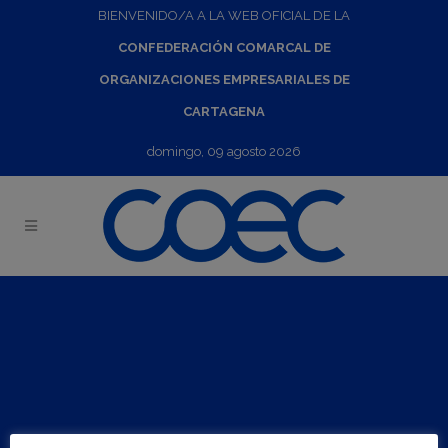
BIENVENIDO/A A LA WEB OFICIAL DE LA
CONFEDERACIÓN COMARCAL DE
ORGANIZACIONES EMPRESARIALES DE
CARTAGENA
domingo, 09 agosto 2026
Jornada Eureka y Eurostars: Oportunidades de financiación
de proyectos I+D en cooperación internacional
18
Jul
2023
10:00
-
12:00
Visitar web