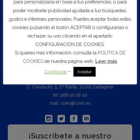
para personalizarla en base a tus preferencias, o para
Biblioteca
poder mostrarte publicidad ajustada a tus búsquedas,
gustos e intereses personales. Puedes aceptar todas estas
Boletín Informativo
cookies pulsando el botón ACEPTAR o configurarlas o
Datos Seguridad Social
rechazar su uso clicando en el apartado
Estamos en Europa
Mercado de Trabajo
CONFIGURACIÓN DE COOKIES.
Estudios Económicos
Si quieres más información, consulta la
POLÍTICA DE
COOKIES
de nuestra página web.
Leer más
–
Configurar
Contacto
Aceptar
C. Conducto, 5, 2ª Planta, 30201 Cartagena
tel: 968 50 56 50
mail: coec@coec.es
¡Suscríbete a nuestro