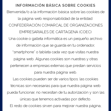
INFORMACIÓN BÁSICA SOBRE COOKIES
Bienvenida/o a la información básica sobre las cookies de
la página web responsabilidad de la entidad:
CONFEDERACIÓN COMARCAL DE ORGANIZACIONES
EMPRESARIALES DE CARTAGENA (COEC)
Export to .ICS file
Una cookie o galleta informática es un pequeño archivo
de información que se guarda en tu ordenador,
Import to Google Calendar
“smartphone” o tableta cada vez que visitas nuestra
página web. Algunas cookies son nuestras y otras
Servicios
pertenecen a empresas externas que prestan servicios
para nuestra página web.
Sobre COEC
Asesoramiento Empresarial
Las cookies pueden ser de varios tipos: las cookies
B2DIGIT@L
técnicas son necesarias para que nuestra página web
Escalado
pueda funcionar, no necesitan de tu autorización y son las
Red de inversores
únicas que tenemos activadas por defecto.
Fondos Next Generation EU
El resto de cookies sirven para mejorar nuestra página,