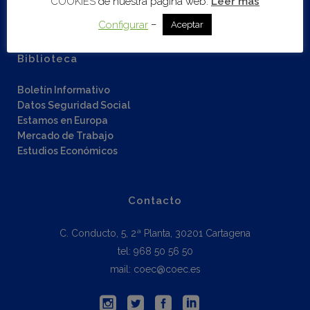
COOKIES
de nuestra página web.
Leer más
Fondos Next Generation EU
–
Configurar
Aceptar
Biblioteca
Boletín Informativo
Datos Seguridad Social
Estamos en Europa
Mercado de Trabajo
Estudios Económicos
Contacto
C. Conducto, 5, 2ª Planta, 30201 Cartagena
tel: 968 50 56 50
mail: coec@coec.es