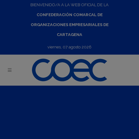
BIENVENIDO/A A LA WEB OFICIAL DE LA
CONFEDERACIÓN COMARCAL DE
ORGANIZACIONES EMPRESARIALES DE
CARTAGENA
viernes, 07 agosto 2026
Jornada virtual Estados Unidos: Oportunidades de negocio
15
Mar
2023
16:30
-
17:30
Convocatoria:
Del jueves 23 de febrero de 2023 al martes
14 de marzo de 2023
Presentación: INFO Murcia colabora con Banco Sabadell