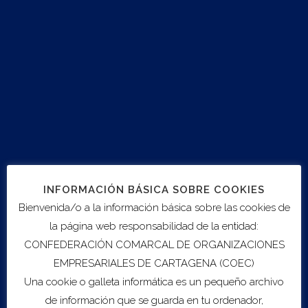
en una jornada online dedicada al mercado de Estados
Unidos y los principales incentivos para que las
empresas españolas operen en el país, atendiendo a
aspectos logísticos, legales y de financiación e inversión.
Finalidad: Profundizar en las condiciones de acceso y
oportunidades en el interesante mercado
estadounidense, considerado el mercado estrella
actualmente para la mayoría de las empresas españolas
Destinatarios:
Empresas con negocio internacional de
INFORMACIÓN BÁSICA SOBRE COOKIES
mercancías o servicios de cualquier sector
Bienvenida/o a la información básica sobre las cookies de
la página web responsabilidad de la entidad:
Modalidad:
Virtual
CONFEDERACIÓN COMARCAL DE ORGANIZACIONES
Coste:
Gratuito
EMPRESARIALES DE CARTAGENA (COEC)
Una cookie o galleta informática es un pequeño archivo
de información que se guarda en tu ordenador,