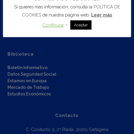
Asesoramiento Empresarial
Si quieres más información, consulta la
POLÍTICA DE
B2DIGIT@L
COOKIES
de nuestra página web.
Leer más
Escalado
–
Configurar
Aceptar
Red de inversores
Fondos Next Generation EU
Biblioteca
Boletín Informativo
Datos Seguridad Social
Estamos en Europa
Mercado de Trabajo
Estudios Económicos
Contacto
C. Conducto, 5, 2ª Planta, 30201 Cartagena