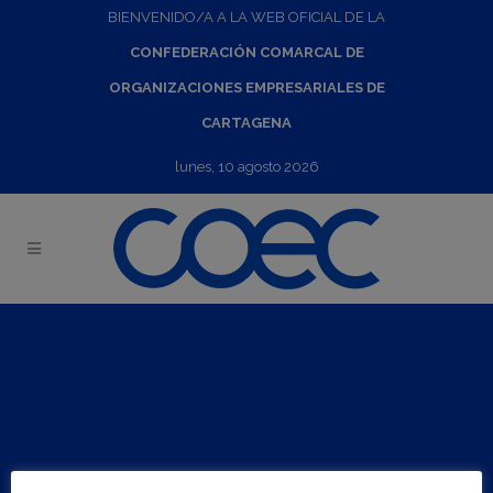
BIENVENIDO/A A LA WEB OFICIAL DE LA
CONFEDERACIÓN COMARCAL DE
ORGANIZACIONES EMPRESARIALES DE
CARTAGENA
lunes, 10 agosto 2026
Misión Comercial Directa a Filipinas e Indonesia
17
May
2025
-
25
May
2025
Visitar web