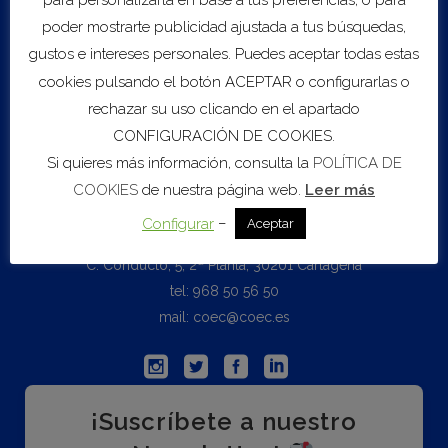
para personalizarla en base a tus preferencias, o para
Biblioteca
poder mostrarte publicidad ajustada a tus búsquedas,
gustos e intereses personales. Puedes aceptar todas estas
Boletín Informativo
Datos Seguridad Social
cookies pulsando el botón ACEPTAR o configurarlas o
Estamos en Europa
rechazar su uso clicando en el apartado
Mercado de Trabajo
CONFIGURACIÓN DE COOKIES.
Estudios Económicos
Si quieres más información, consulta la
POLÍTICA DE
COOKIES
de nuestra página web.
Leer más
Contacto
–
Configurar
Aceptar
C. Conducto, 5, 2ª Planta, 30201 Cartagena
tel: 968 50 56 50
mail: coec@coec.es
¡Suscríbete a nuestro