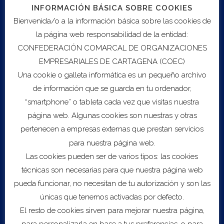
INFORMACIÓN BÁSICA SOBRE COOKIES
Bienvenida/o a la información básica sobre las cookies de
la página web responsabilidad de la entidad:
CONFEDERACIÓN COMARCAL DE ORGANIZACIONES
Export to .ICS file
EMPRESARIALES DE CARTAGENA (COEC)
Una cookie o galleta informática es un pequeño archivo
de información que se guarda en tu ordenador,
Import to Google Calendar
“smartphone” o tableta cada vez que visitas nuestra
página web. Algunas cookies son nuestras y otras
Servicios
pertenecen a empresas externas que prestan servicios
Sobre COEC
para nuestra página web.
Asesoramiento Empresarial
Las cookies pueden ser de varios tipos: las cookies
B2DIGIT@L
técnicas son necesarias para que nuestra página web
Escalado
pueda funcionar, no necesitan de tu autorización y son las
Red de inversores
Fondos Next Generation EU
únicas que tenemos activadas por defecto.
El resto de cookies sirven para mejorar nuestra página,