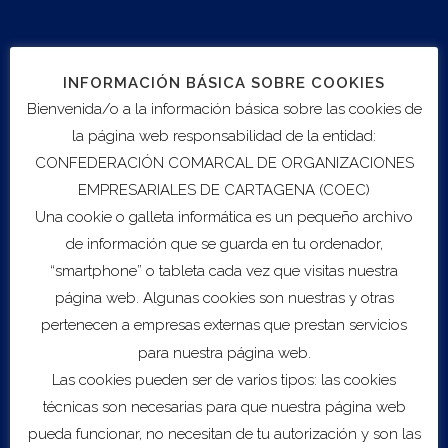
conexos, para dar a conocer su oferta y entablar
contactos comerciales con importadores y canales de
distribución de los mercados de destino, y retomar
INFORMACIÓN BÁSICA SOBRE COOKIES
negociaciones de cara a un posicionamiento estratégico
Bienvenida/o a la información básica sobre las cookies de
en una nueva fase post Covid.
la página web responsabilidad de la entidad:
CONFEDERACIÓN COMARCAL DE ORGANIZACIONES
Finalidad: En muchos casos se tratará de consolidar
EMPRESARIALES DE CARTAGENA (COEC)
canales comerciales ya abiertos, dado el gran número de
empresas exportadoras pero, considerando la amplitud y
Una cookie o galleta informática es un pequeño archivo
variedad de los tres mercados, relativamente diferentes,
de información que se guarda en tu ordenador,
las oportunidades para nuevos exportadores se
“smartphone” o tableta cada vez que visitas nuestra
multiplican. Financiada por FEDER, la inversión para
página web. Algunas cookies son nuestras y otras
participar en la misión comercial resulta muy económica,
pertenecen a empresas externas que prestan servicios
incluso para quienes deseen explorar por primera vez las
para nuestra página web.
vías de comercialización.
Las cookies pueden ser de varios tipos: las cookies
técnicas son necesarias para que nuestra página web
Destinatarios:
Empresas exportadoras de la Región de
pueda funcionar, no necesitan de tu autorización y son las
Murcia, independientemente del sector