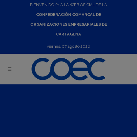
BIENVENIDO/A A LA WEB OFICIAL DE LA
CONFEDERACIÓN COMARCAL DE
ORGANIZACIONES EMPRESARIALES DE
CARTAGENA
viernes, 07 agosto 2026
Misión comercial directa Chequia y Polonia
19
Mar
2023
-
26
Mar
2023
Convocatoria:
Del lunes 06 de marzo de 2023 al lunes 13
de marzo de 2023
Presentación: La Cámara de Comercio de Cartagena