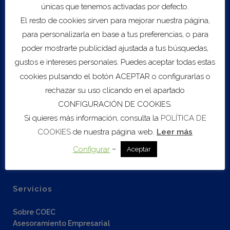
únicas que tenemos activadas por defecto.
El resto de cookies sirven para mejorar nuestra página,
para personalizarla en base a tus preferencias, o para
Visitar web
poder mostrarte publicidad ajustada a tus búsquedas,
gustos e intereses personales. Puedes aceptar todas estas
cookies pulsando el botón ACEPTAR o configurarlas o
rechazar su uso clicando en el apartado
CONFIGURACIÓN DE COOKIES.
Si quieres más información, consulta la
POLÍTICA DE
Export to .ICS file
COOKIES
de nuestra página web.
Leer más
–
Configurar
Aceptar
Import to Google Calendar
Servicios
Sobre COEC
Asesoramiento Empresarial