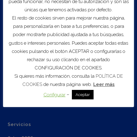
pueda funcionar, no necesitan de tu autorización y son las
Coste:
1.600 € más IVA si se participa en los dos países.
900 € más IVA si se participa únicamente en uno de los
únicas que tenemos activadas por defecto.
destinos.
El resto de cookies sirven para mejorar nuestra página,
para personalizarla en base a tus preferencias, o para
Inscribirse en el evento
poder mostrarte publicidad ajustada a tus búsquedas,
gustos e intereses personales. Puedes aceptar todas estas
cookies pulsando el botón ACEPTAR o configurarlas o
rechazar su uso clicando en el apartado
CONFIGURACIÓN DE COOKIES.
Si quieres más información, consulta la
POLÍTICA DE
COOKIES
de nuestra página web.
Leer más
Export to .ICS file
–
Configurar
Aceptar
Import to Google Calendar
Servicios