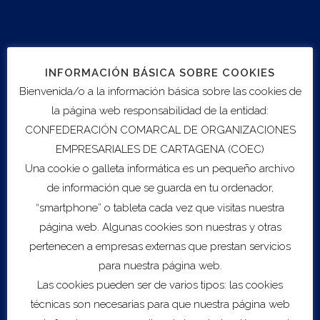
limpieza, energía, mueble ¡Asegura tu plaza!
Las exportaciones españolas a Ghana no dejan de
crecer, acercándose cada vez más a los 300 millones de
euros cada año. Tiene una gran estabilidad política, una
INFORMACIÓN BÁSICA SOBRE COOKIES
clase media significativa y el idioma oficial es el inglés.
Bienvenida/o a la información básica sobre las cookies de
la página web responsabilidad de la entidad:
Nigeria es el país número 1 en la región occidental de
CONFEDERACIÓN COMARCAL DE ORGANIZACIONES
África. El producto español está especialmente bien
EMPRESARIALES DE CARTAGENA (COEC)
considerando por la calidad, el precio competitivo y la
Una cookie o galleta informática es un pequeño archivo
cercanía geográfica que facilita las cuestiones logísticas.
de información que se guarda en tu ordenador,
Promueve las oportunidades de negocio en estos dos
“smartphone” o tableta cada vez que visitas nuestra
interesantes mercados africanos de la mano del INFO y
página web. Algunas cookies son nuestras y otras
el consultor especializado en destino.
pertenecen a empresas externas que prestan servicios
para nuestra página web.
Destinatarios:
Empresas exportadoras de la Región
Las cookies pueden ser de varios tipos: las cookies
interesadas en ambos mercados.
técnicas son necesarias para que nuestra página web