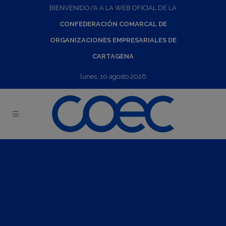
BIENVENIDO/A A LA WEB OFICIAL DE LA
CONFEDERACIÓN COMARCAL DE
ORGANIZACIONES EMPRESARIALES DE
CARTAGENA
lunes, 10 agosto 2026
Presentación de actividades y necesidades a empresas. Los
retos del mantenimiento en los ejércitos
29
Feb
2024
11:30
-
14:00
11:20 h. Registro asistentes
11:30h.: Bienvenida y presentación