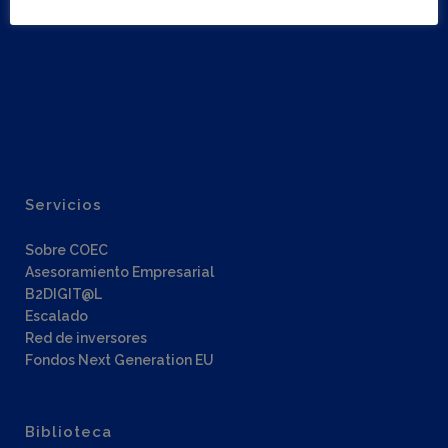
Get Directions
Location Details
Paseo Alfonso XII, 8. Cartagena.
Servicios
Sobre COEC
Asesoramiento Empresarial
B2DIGIT@L
Escalado
Red de inversores
Fondos Next Generation EU
Biblioteca