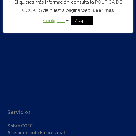
Si quieres más información, consulta la
POLÍTICA DE
COOKIES
de nuestra página web.
Leer más
–
Configurar
Aceptar
Get Directions
Servicios
Sobre COEC
Asesoramiento Empresarial