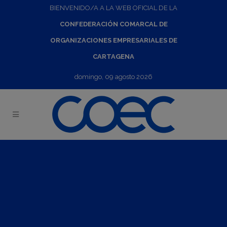
BIENVENIDO/A A LA WEB OFICIAL DE LA
CONFEDERACIÓN COMARCAL DE
ORGANIZACIONES EMPRESARIALES DE
CARTAGENA
domingo, 09 agosto 2026
Presentación de la guía "Innovación y fiscalidad para la
pyme"
19
Ene
2022
09:00
-
10:30
Jornada virtual organizada por el Instituto de Fomento y
en colaboración con COEC (Confederación
Organizaciones Empresariales Cartagena) y la