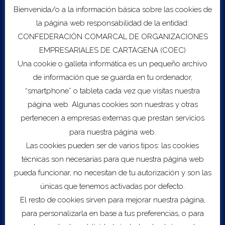
Bienvenida/o a la información básica sobre las cookies de
la página web responsabilidad de la entidad:
Export to .ICS file
CONFEDERACIÓN COMARCAL DE ORGANIZACIONES
EMPRESARIALES DE CARTAGENA (COEC)
Una cookie o galleta informática es un pequeño archivo
Import to Google Calendar
de información que se guarda en tu ordenador,
“smartphone” o tableta cada vez que visitas nuestra
Servicios
página web. Algunas cookies son nuestras y otras
Sobre COEC
pertenecen a empresas externas que prestan servicios
Asesoramiento Empresarial
para nuestra página web.
B2DIGIT@L
Las cookies pueden ser de varios tipos: las cookies
Escalado
técnicas son necesarias para que nuestra página web
Red de inversores
pueda funcionar, no necesitan de tu autorización y son las
Fondos Next Generation EU
únicas que tenemos activadas por defecto.
El resto de cookies sirven para mejorar nuestra página,
Biblioteca
para personalizarla en base a tus preferencias, o para