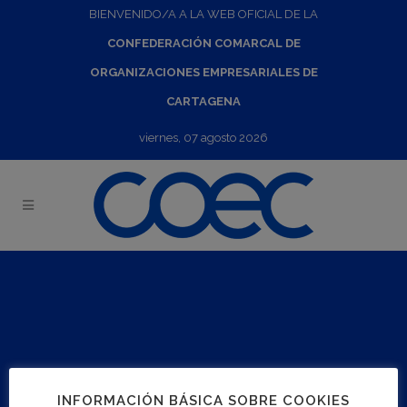
BIENVENIDO/A A LA WEB OFICIAL DE LA
CONFEDERACIÓN COMARCAL DE
ORGANIZACIONES EMPRESARIALES DE
CARTAGENA
viernes, 07 agosto 2026
Reserva de agenda JORNADAS "COMARCA CAMPO
DE CARTAGENA: UNA MIRADA AL FUTURO CON
OPTIMISMO"
11
Mar
2021
09:15
-
12
Mar
2021
13:00
INFORMACIÓN BÁSICA SOBRE COOKIES