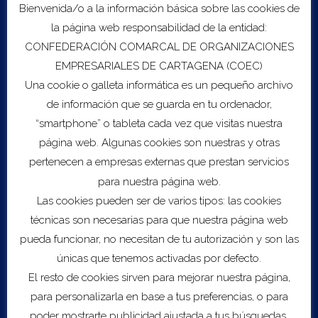
Bienvenida/o a la información básica sobre las cookies de
la página web responsabilidad de la entidad:
CONFEDERACIÓN COMARCAL DE ORGANIZACIONES
EMPRESARIALES DE CARTAGENA (COEC)
Una cookie o galleta informática es un pequeño archivo
de información que se guarda en tu ordenador,
“smartphone” o tableta cada vez que visitas nuestra
página web. Algunas cookies son nuestras y otras
pertenecen a empresas externas que prestan servicios
para nuestra página web.
Las cookies pueden ser de varios tipos: las cookies
Get Directions
técnicas son necesarias para que nuestra página web
pueda funcionar, no necesitan de tu autorización y son las
Location Details
Salón de Actos Isaac Peral C/ Real, 3 30201 Cartagena
únicas que tenemos activadas por defecto.
Murcia
El resto de cookies sirven para mejorar nuestra página,
para personalizarla en base a tus preferencias, o para
poder mostrarte publicidad ajustada a tus búsquedas,