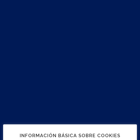
Export to .ICS file
Import to Google Calendar
Location
Universidad Politécnica de Cartagena - UPCT
Directions
INFORMACIÓN BÁSICA SOBRE COOKIES