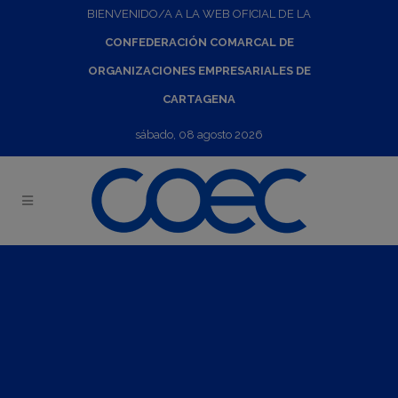
BIENVENIDO/A A LA WEB OFICIAL DE LA
CONFEDERACIÓN COMARCAL DE
ORGANIZACIONES EMPRESARIALES DE
CARTAGENA
sábado, 08 agosto 2026
Taller 4.0./Innovación: "Incrementar las ventas con la
información de clientes"
28
Ene
2020
17:00
-
19:00
Más información:
COEC