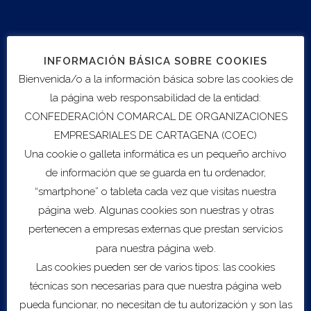
juan.asanchez@coec.es
968 50 56 50
INFORMACIÓN BÁSICA SOBRE COOKIES
Bienvenida/o a la información básica sobre las cookies de
la página web responsabilidad de la entidad:
CONFEDERACIÓN COMARCAL DE ORGANIZACIONES
EMPRESARIALES DE CARTAGENA (COEC)
Una cookie o galleta informática es un pequeño archivo
de información que se guarda en tu ordenador,
Export to .ICS file
“smartphone” o tableta cada vez que visitas nuestra
página web. Algunas cookies son nuestras y otras
Import to Google Calendar
pertenecen a empresas externas que prestan servicios
para nuestra página web.
Servicios
Las cookies pueden ser de varios tipos: las cookies
técnicas son necesarias para que nuestra página web
Sobre COEC
pueda funcionar, no necesitan de tu autorización y son las
Asesoramiento Empresarial