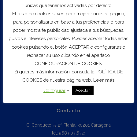
únicas que tenemos activadas por defecto.
B2DIGIT@L
Escalado
El resto de cookies sirven para mejorar nuestra página,
Red de inversores
para personalizarla en base a tus preferencias, o para
Fondos Next Generation EU
poder mostrarte publicidad ajustada a tus búsquedas,
gustos e intereses personales. Puedes aceptar todas estas
cookies pulsando el botón ACEPTAR o configurarlas o
Biblioteca
rechazar su uso clicando en el apartado
Boletín Informativo
CONFIGURACIÓN DE COOKIES.
Datos Seguridad Social
Si quieres más información, consulta la
POLÍTICA DE
Estamos en Europa
COOKIES
de nuestra página web.
Leer más
Mercado de Trabajo
Estudios Económicos
–
Configurar
Aceptar
Contacto
C. Conducto, 5, 2ª Planta, 30201 Cartagena
tel: 968 50 56 50