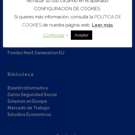
rechazar su uso clicando en el apartado
Servicios
CONFIGURACIÓN DE COOKIES.
Si quieres más información, consulta la
POLÍTICA DE
Sobre COEC
COOKIES
de nuestra página web.
Leer más
Asesoramiento Empresarial
B2DIGIT@L
–
Configurar
Aceptar
Escalado
Red de inversores
Fondos Next Generation EU
Biblioteca
Boletín Informativo
Datos Seguridad Social
Estamos en Europa
Mercado de Trabajo
Estudios Económicos