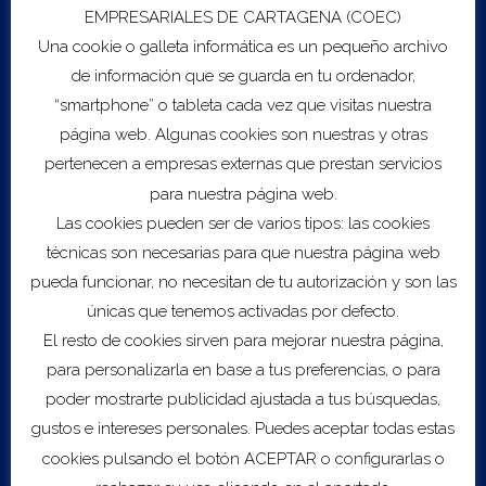
EMPRESARIALES DE CARTAGENA (COEC)
Modalidad:
Virtual
Una cookie o galleta informática es un pequeño archivo
de información que se guarda en tu ordenador,
Coste:
Gratuito
“smartphone” o tableta cada vez que visitas nuestra
página web. Algunas cookies son nuestras y otras
pertenecen a empresas externas que prestan servicios
Visitar web
para nuestra página web.
Las cookies pueden ser de varios tipos: las cookies
técnicas son necesarias para que nuestra página web
pueda funcionar, no necesitan de tu autorización y son las
únicas que tenemos activadas por defecto.
El resto de cookies sirven para mejorar nuestra página,
para personalizarla en base a tus preferencias, o para
Export to .ICS file
poder mostrarte publicidad ajustada a tus búsquedas,
gustos e intereses personales. Puedes aceptar todas estas
Import to Google Calendar
cookies pulsando el botón ACEPTAR o configurarlas o