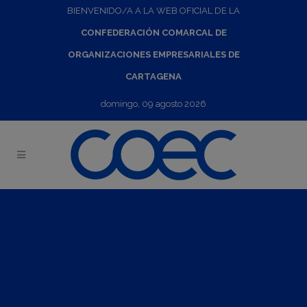
BIENVENIDO/A A LA WEB OFICIAL DE LA
CONFEDERACIÓN COMARCAL DE
ORGANIZACIONES EMPRESARIALES DE
CARTAGENA
domingo, 09 agosto 2026
Webinar: 'Gestión de los ODS en una organización. Región
de Murcia'
09
Jul
2024
10:00
-
12:30
Fecha de celebración:
El martes 09 de julio de 2024
Horario:
De 10:00 a 12:30