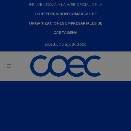
BIENVENIDO/A A LA WEB OFICIAL DE LA
CONFEDERACIÓN COMARCAL DE
ORGANIZACIONES EMPRESARIALES DE
CARTAGENA
sábado, 08 agosto 2026
Webinar: Tendencias que están cambiando tu modelo
de negocio internacional
28
Sep
2022
12:00
-
13:30
Convocatoria:
Del martes 06 de septiembre de 2022 al
miércoles 28 de septiembre de 2022