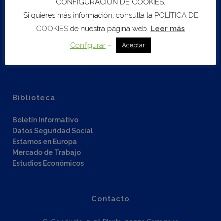
CONFIGURACIÓN DE COOKIES.
Sobre COEC
Si quieres más información, consulta la
POLÍTICA DE
Asesoramiento Empresarial
COOKIES
de nuestra página web.
Leer más
B2DIGIT@L
Escalado
–
Configurar
Aceptar
Red de inversores
Fondos Next Generation EU
Biblioteca
Boletín Informativo
Datos Seguridad Social
Estamos en Europa
Mercado de Trabajo
Estudios Económicos
Contacto