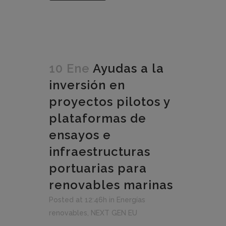
10 Ene
Ayudas a la
inversión en
proyectos pilotos y
plataformas de
ensayos e
infraestructuras
portuarias para
renovables marinas
Posted at 12:46h
in
Energías
renovables
,
NEXT GEN EU