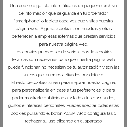
10 Ene
Programa de
Una cookie o galleta informática es un pequeño archivo
Apoyo a los Digital
de información que se guarda en tu ordenador,
“smartphone” o tableta cada vez que visitas nuestra
Innovation Hubs:
página web. Algunas cookies son nuestras y otras
Ayudas a pymes
pertenecen a empresas externas que prestan servicios
para impulsar su
para nuestra página web.
digitalización
Las cookies pueden ser de varios tipos: las cookies
técnicas son necesarias para que nuestra página web
Posted at 11:44h
in
Digitalización
,
pueda funcionar, no necesitan de tu autorización y son las
NEXT GEN EU
únicas que tenemos activadas por defecto.
Orden ICT/1296/2022, de 22 de
El resto de cookies sirven para mejorar nuestra página,
diciembre, por la que se establecen
para personalizarla en base a tus preferencias, o para
las bases reguladoras para la
poder mostrarte publicidad ajustada a tus búsquedas,
concesión de ayudas a pequeñas y
gustos e intereses personales. Puedes aceptar todas estas
medianas empresas dentro del
cookies pulsando el botón ACEPTAR o configurarlas o
Programa de Apoyo a los Digital
rechazar su uso clicando en el apartado
Innovation Hubs, en el marco del Plan