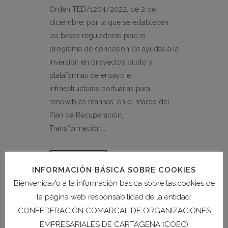
Orden TED/1204/2022, de 2 de
diciembre, por la que se establecen
las bases reguladoras para el
programa de concesión de ayudas a la
inversión en proyectos piloto y
plataformas de ensayo e
infraestructuras portuarias para
renovables marinas, en el marco del
Plan de Recuperación,
Transformación...
READ MORE
INFORMACIÓN BÁSICA SOBRE COOKIES
Bienvenida/o a la información básica sobre las cookies de
la página web responsabilidad de la entidad:
CONFEDERACIÓN COMARCAL DE ORGANIZACIONES
EMPRESARIALES DE CARTAGENA (COEC)