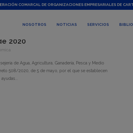
ERACIÓN COMARCAL DE ORGANIZACIONES EMPRESARIALES DE CAR
s de ayudas a las
caprinas con dificultades de
NOSOTROS
NOTICIAS
SERVICIOS
BIBLI
deros y cabritos durante los
de 2020
ómica
ejería de Agua, Agricultura, Ganadería, Pesca y Medio
creto 508/2020, de 5 de mayo, por el que se establecen
 ayudas...