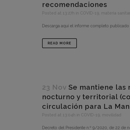
recomendaciones
Posted at 13:27h
in
COVID-19
,
materia sanitar
Descarga aquí el informe completo publicado po
READ MORE
23 Nov
Se mantiene las 
nocturno y territorial (
circulación para La Man
Posted at 13:04h
in
COVID-19
,
movilidad
Decreto del Presidente n.º 9/2020, de 22 de n