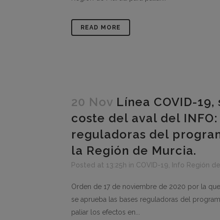
READ MORE
20 Nov
Línea COVID-19, 
coste del aval del INFO:
reguladoras del progra
la Región de Murcia.
Posted at 13:25h
in
COVID-19
,
Info Región de
Orden de 17 de noviembre de 2020 por la que 
se aprueba las bases reguladoras del program
paliar los efectos en...