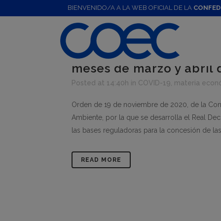
BIENVENIDO/A A LA WEB OFICIAL DE LA
CONFED
26 Nov
Bases reguladora
explotaciones ovinas y 
comercialización de cor
meses de marzo y abril 
Posted at 14:40h
in
COVID-19
,
materia econ
Orden de 19 de noviembre de 2020, de la Cons
Ambiente, por la que se desarrolla el Real De
las bases reguladoras para la concesión de las
READ MORE