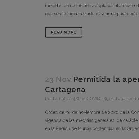
medidas de restricción adoptadas al amparo d
que se declara el estado de alarma para conten
READ MORE
23 Nov
Permitida la ape
Cartagena
Posted at 12:48h
in
COVID-19
,
materia sanita
Orden de 20 de noviembre de 2020 de la Conse
vigencia de las medidas generales, de carácte
en la Región de Murcia contenidas en la Orden 