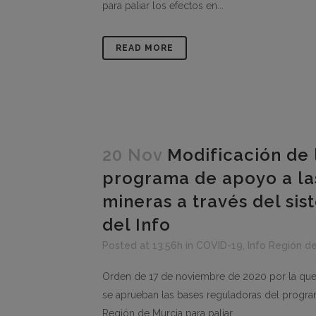
para paliar los efectos en...
READ MORE
20 Nov
Modificación de 
programa de apoyo a las
mineras a través del si
del Info
Posted at 13:56h
in
COVID-19
,
Info Región d
Orden de 17 de noviembre de 2020 por la que 
se aprueban las bases reguladoras del progra
Región de Murcia para paliar...