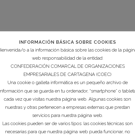
INFORMACIÓN BÁSICA SOBRE COOKIES
ienvenida/o a la información básica sobre las cookies de la pági
iva Turismo y Hostelería:
web responsabilidad de la entidad:
ladoras. Plazo de
CONFEDERACIÓN COMARCAL DE ORGANIZACIONES
des desde el 23 al 29 de
EMPRESARIALES DE CARTAGENA (COEC)
Una cookie o galleta informática es un pequeño archivo de
información que se guarda en tu ordenador, “smartphone” o tablet
 Murcia
,
materia económica
cada vez que visitas nuestra página web. Algunas cookies son
jería de Turismo, Juventud y Deportes por la que se
nuestras y otras pertenecen a empresas externas que prestan
as a guías de turismo y pymes, micropymes y autónomos
servicios para nuestra página web.
es, organización de...
Las cookies pueden ser de varios tipos: las cookies técnicas son
necesarias para que nuestra página web pueda funcionar, no