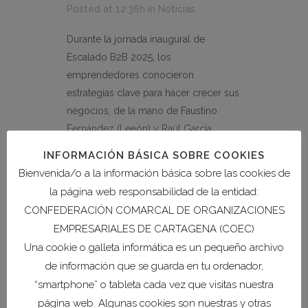
Posted at 12:36h
in
Noticias
Durante la jornada inaugural de
Escalado B2B 2025, los
emprendedores conocieron
estrategias clave para hacer crecer sus
negocios, de la mano de Faustino
Fernández (Leeón) y Raúl García
Serapio (Neuromobile) en CafeLab. Las
INFORMACIÓN BÁSICA SOBRE COOKIES
10 startups seleccionadas para el
Bienvenida/o a la información básica sobre las cookies de
programa Escalado B2B 2025 son:
la página web responsabilidad de la entidad:
Limbium Makers, Vitalkeep,...
CONFEDERACIÓN COMARCAL DE ORGANIZACIONES
EMPRESARIALES DE CARTAGENA (COEC)
READ MORE
Una cookie o galleta informática es un pequeño archivo
de información que se guarda en tu ordenador,
“smartphone” o tableta cada vez que visitas nuestra
página web. Algunas cookies son nuestras y otras