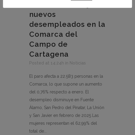
termina con 169
nuevos
desempleados en la
Comarca del
Campo de
Cartagena
Posted at 14:24h
in
Noticias
El paro afecta a 22.583 personas en la
Comarca, lo que supone un aumento
del 0,76% respecto a enero. El
desempleo disminuye en Fuente
Álamo, San Pedro del Pinatar, La Unión
y San Javier en febrero de 2025 Las
mujeres representan el 62,99% del
total de...