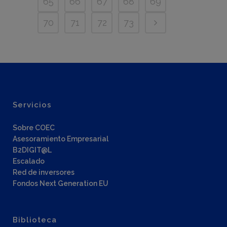
65
66
67
68
69
70
71
72
73
Servicios
Sobre COEC
Asesoramiento Empresarial
B2DIGIT@L
Escalado
Red de inversores
Fondos Next Generation EU
Biblioteca