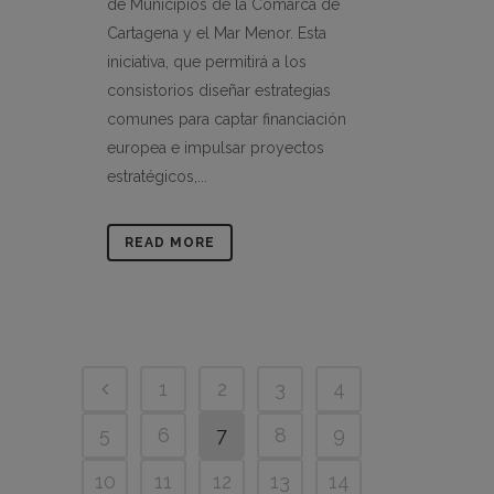
de Municipios de la Comarca de
Cartagena y el Mar Menor. Esta
iniciativa, que permitirá a los
consistorios diseñar estrategias
comunes para captar financiación
europea e impulsar proyectos
estratégicos,...
READ MORE
1
2
3
4
5
6
7
8
9
10
11
12
13
14